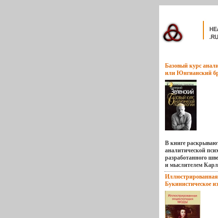
Базовый курс анали
или Юнгианский б
Юнгианская психол
В книге раскрываю
аналитической псих
разработанного шв
и мыслителем Карл
освещаются ее важ
Иллюстрированная
методы Работа созд
Букинистическое и
основе курса лекци
Хорошая Издательст
автором в разные г
Суперобложка, 608 
кафедре дополните
Института биологи
человека в Санкт-П