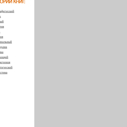
афический
к
ный
тив
а
ия
нальный
драма
ка
ающий
ючения
тический
стика