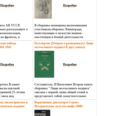
знакомых
Германии Настоящая книга посвящена
1020t.
 предназначена не
начальному периоду войны,
Подробно
Подробно
 читателей Перед
завершившемуся поражением немецко-
ей войны она
фашистских захватчиков под Москвой.
 переврьеьжитого,
подвигах многих
х, незабываемых
ента АН УССР,
В сборнике помещены воспоминания
ниги не претендуют
ько рассказывает о
участников обороны Ленинграда,
анализ боевых
 комсомольцев,
повествующие о мужестве воинов-
дской армии
на фронтах, в
ополченцев и боевой деятельности
обороны во время
ах, в подполье Автор
соединений и частей Ленинградской
ни стремились
ская победа
Бессмертие (Очерки о разведчиках) Люди
.
армии народного ополчения Что внутри?
 главных чертах ход
941-1945
молчаливого подвига В двух книгах
Содбьмнзержание 1 Авторы Степан
рассказать о ратных
здание Сохранность:
Книга 2 Антология Букинистическое
Бардин Л Антюфеев Н Угрюмов.
 Авторы Евгений
во: Наука, 1971 г
издание Сохранность: Хорошая
й Ярошенко.
стр Тираж: 20000 экз
Издательство: Издательство
~145х217 мм) инфо
политической литературы, 1987 г
Подробно
Подробно
Твердый переплет, инфо 1053t.
речко В книге
Составитель: И Василевич Вторая книга
иалы научной
сборника "Люди молчаливого подвига"
ященной 25-летию
связана с первой лишь общей темой и
Союза над
представляет собой самостоятельное
ией, состоявшейся в
документально-художественное издание В
рок милитаристам и
Коричневые диктаторы Серия:
 В статьях видных
ней рбьммьассказано о героической
тическое издание
Исторические силуэты инфо 1060t.
ориков,
деятельности советских военных
шая Издательство:
ководцев и
разведчиков и антифашистов-
вердый переплет, 208
ализируется
интернационалистов, внесших немалый