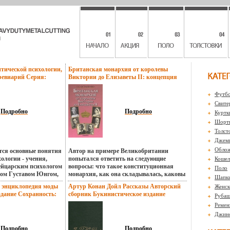
тической психологии,
Британская монархия от королевы
ревиарий Серия:
Виктории до Елизаветы II: концепция
огия инфо 416t.
управления и личность суверена
Букинистическое издание Сохранность:
Футбо
Очень хорошая Издательство: Наука,
Свите
2006 г Твердый переплет, 304 стр инфо
Подробно
Подробно
Куртк
493t.
Шорты
Толст
Джем
Обло
тся основные понятия
Автор на примере Великобритании
ологии - учения,
попытался ответить на следующие
Кошел
ейцарским психологом
вопросы: что такое конституционная
Поло
ом Густавом Юнгом,
монархия, как она складывалась, каковы
Шапк
нейшие проблемы и
ее функции в настоящем и есть ли у нее
 энциклопедия моды
Артур Конан Дойл Рассказы Авторский
Женск
авалась бьмрына
будущее В контексте решения этибьмшвх
здание Сохранность:
сборник Букинистическое издание
Рубаш
й, читавшегося
задач рассматриваются формирование
во: Артия, 1987 г
Сохранность: Хорошая Издательство:
оды психологам на
личности суверенов, особенности их
Ремен
стр инфо 509t.
Художественная литература Москва, 1982
льного образования
правления и взаимоотношения с
Джин
г Твердый переплет, 368 стр Тираж:
и и психологии
премьер-министрами Внимание уделено и
1000000 экз Формат: 60x90/16 (~145х217
етербурге Данная
роли монархов в исполнении
Подробно
Подробно