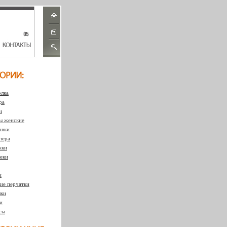
лка
ра
и
 женские
овки
пера
жки
еки
и
ие перчатки
ки
и
сы