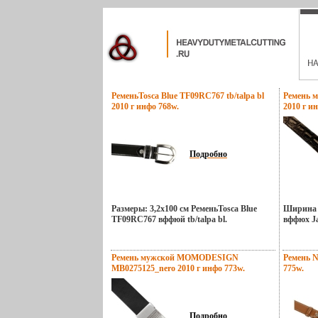
РеменьTosca Blue TF09RC767 tb/talpa bl
Ремень м
2010 г инфо 768w.
2010 г и
Подробно
Размеры: 3,2х100 см РеменьTosca Blue
Ширина 
TF09RC767 вффюй tb/talpa bl.
вффюх Ja
Ремень мужской MOMODESIGN
Ремень N
MB0275125_nero 2010 г инфо 773w.
775w.
Подробно