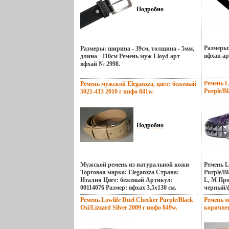
Подробно
Размеры:
Размеры: ширина - 39см, толщина - 5мм,
вфхап ар
длина - 110см Ремень муж Lloyd арт
вфхай № 2998.
Ремень L
Ремень мужской Eleganzza, цвет: бежевый
Purple/Bl
5021-413 2010 г инфо 841w.
инфо 847
Подробно
Мужской ремень из натуральной кожи
Ремень L
Торговая марка: Eleganzza Страна:
Purple/B
Италия Цвет: бежевый Артикул:
L, M Про
00114076 Размер: вфхах 3,5х130 см.
черный/
Размер: 
Ремень Lowlife Duel Checker Purple/Black
Ремень м
M), 121с
Oxi/Lizzard Silver 2009 г инфо 849w.
коричнев
Лондбщщы
англ – «
рынок, 