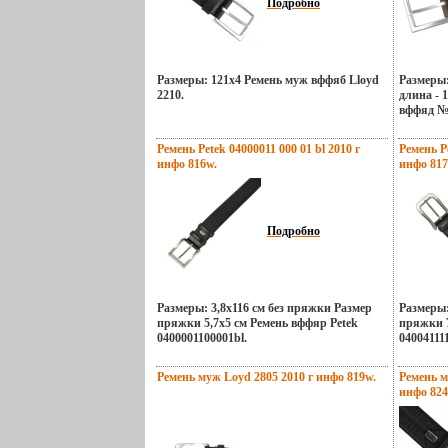
Подробно
Размеры: 121х4 Ремень муж вффяб Lloyd
Размеры:
2210.
длина - 
вффяд №
Ремень Реtek 04000011 000 01 bl 2010 г
Ремень Ре
инфо 816w.
инфо 817
Подробно
Размеры: 3,8х116 см без пряжки Размер
Размеры:
пряжки 5,7х5 см Ремень вффяр Реtek
пряжки 7
0400001100001bl.
04004111
Ремень муж Loyd 2805 2010 г инфо 819w.
Ремень м
инфо 824