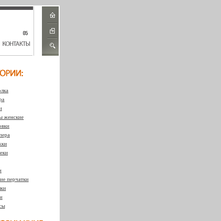
лка
ра
и
 женские
овки
пера
жки
еки
и
ие перчатки
ки
и
сы