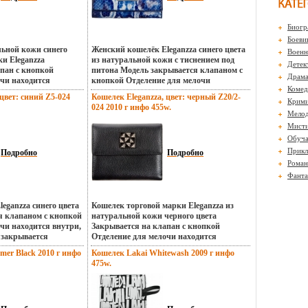
Биогр
Боеви
льной кожи синего
Женский кошелёк Eleganzza синего цвета
Воен
ки Eleganzza
из натуральной кожи с тиснением под
Детек
пан с кнопкой
питона Модель закрывается клапаном с
Драм
очи находится
кнопкой Отделение для мелочи
Комед
ется на молнию
находится снаружи, имеет 1 отделение и
цвет: синий Z5-024
Кошелек Eleganzza, цвет: черный Z20/2-
чи состоит из двух
закрывается на рамочный замбъмаыок В
Крими
024 2010 г инфо 455w.
ление для купюр
кошельке есть 2 складывающихся
Мело
тоит из двух отделений
отделения для крупных купюр и 8
Мисти
елений для кредитных
отделений для кредитных и дисконтных
Обуч
Торговая марка:
карт Торговая марка: Eleganzza Страна:
Прикл
Италия Размер:
Подробно
Италия Размер: 95х135х3 см Цвет: синий
Подробно
ет: синий Артикул:
Артикул: Z18-159.
Роман
Фанта
eganzza синего цвета
Кошелек торговой марки Eleganzza из
я клапаном с кнопкой
натуральной кожи черного цвета
чи находится внутри,
Закрывается на клапан с кнопкой
и закрывается
Отделение для мелочи находится
 В кошельке есть 2
снаружи и закрывается на молнию
er Black 2010 г инфо
Кошелек Lakai Whitewash 2009 г инфо
делебъмаьния для
Отделение для мелочи состоит из двух
475w.
 отделения для
отделовбъмаю, отделение для купюр
нтных карт Торговая
складывается и состоит из двух отделений
трана: Италия Размер:
Имеется десять отделений для кредитных
 синий Артикул: Z5-
и дисконтных карт Торговая марка: