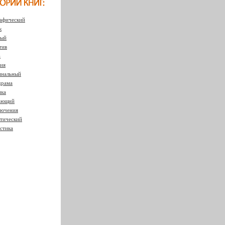
афический
к
ный
тив
а
ия
нальный
драма
ка
ающий
ючения
тический
стика