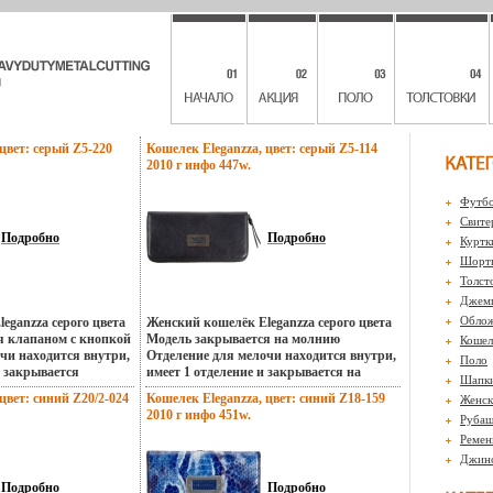
цвет: серый Z5-220
Кошелек Eleganzza, цвет: серый Z5-114
2010 г инфо 447w.
Футбо
Свите
Подробно
Подробно
Куртк
Шорты
Толст
Джем
Обло
eganzza серого цвета
Женский кошелёк Eleganzza серого цвета
я клапаном с кнопкой
Модель закрывается на молнию
Кошел
чи находится внутри,
Отделение для мелочи находится внутри,
Поло
и закрывается
имеет 1 отделение и закрывается на
Шапк
кошельке есть 3 не
молнию В кошельке есть 4 не
цвет: синий Z20/2-024
Кошелек Eleganzza, цвет: синий Z18-159
Женск
тделебъмарний для
складывающихся отделения для
2010 г инфо 451w.
Рубаш
 отделений для
крупныхбъмас купюр и 14 отделений для
нтных карт Внутри на
кредитных и дисконтных карт Торговая
Ремен
рман на молнии
марка: Eleganzza Страна: Италия Размер:
Джин
eganzza Страна:
20х10х2 см Цвет: серый Артикул: Z5-114.
10х2 см Цвет: серый
Подробно
Подробно