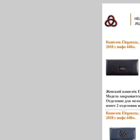
Кошелек Eleganzza, 
2010 г инфо 440w.
Женский кошелёк El
Модель закрываетс
Отделение для мело
имеет 2 отделения 
рамочным замком В 
Кошелек Eleganzza, 
складывающихся о
2010 г инфо 448w.
крупных купюр и 9
кредитных и диско
задней стенке - ка
Торговая марка: El
Италия Размер: 20х