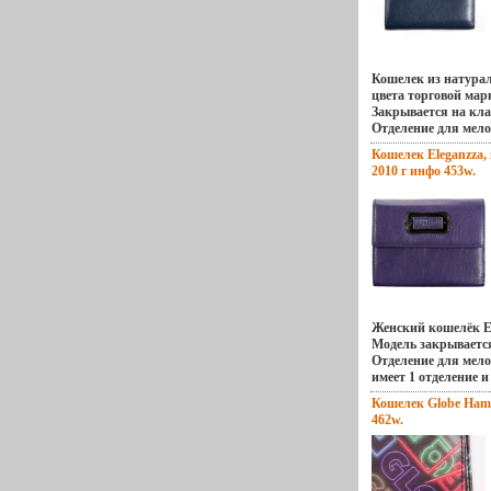
Артикул: Z5-220.
Кошелек из натура
цвета торговой мар
Закрывается на кла
Отделение для мел
снаружи и закрыва
Кошелек Eleganzza, 
Отделение для мело
2010 г инфо 453w.
отделов,бъмау отде
складывается и сос
Имеется десять отд
и дисконтных карт 
Eleganzza Страна: 
115х95х25 см см Цв
Z20/2-024.
Женский кошелёк El
Модель закрываетс
Отделение для мело
имеет 1 отделение 
клапаном с кнопкой
Кошелек Globe Hamm
складывающихся от
462w.
крупных купюр и 6
кредитных и диско
марка: Eleganzza С
95х115х25 см Цвет: