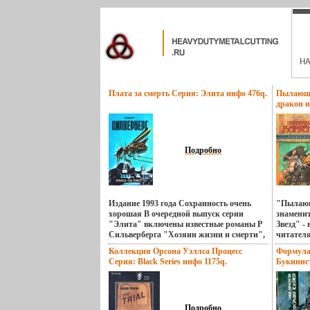
Плата за смерть Серия: Элита инфо 476q.
Пылающи
дракон и
Подробно
Издание 1993 года Сохранность очень
"Пылающ
хорошая В очередной выпуск серии
знаменит
"Элита" включены известные романы Р
Звезд" -
Сильверберга "Хозяин жизни и смерти",
читателя
"Через миллиард лет", "Пасынбьлиъки
чем-то 
Коллекция Орсона Уэллса Процесс
Формула
Земли" и повести "Пламя и молот" и
Каролин
Серия: Black Series инфо 1175q.
Букинист
"Плата за смерть" Автор Роберт
загадоч
Хорошая
Сильверберг Robert Silverberg Известный
таинств
г Мягкая
американский фантаст, создавший
и опасно
00925-6 
множество книг, вошедших в `золотой
освободи
84x104/3
фонд` американской и мировой научной
покорнос
Подробно