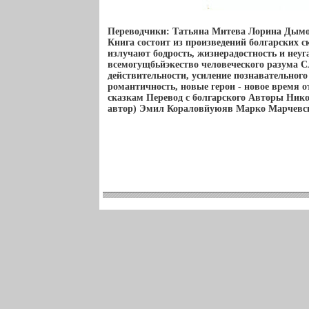
Переводчики: Татьяна Митева Лорина Дымо
Книга состоит из произведений болгарских с
излучают бодрость, жизнерадостность и неуг
всемогущбьйэкество человеческого разума 
действительности, усиление познавательного
романтичность, новые герои - новое время 
сказкам Перевод с болгарского Авторы Нико
автор) Эмил Кораловйуюяв Марко Марчевс