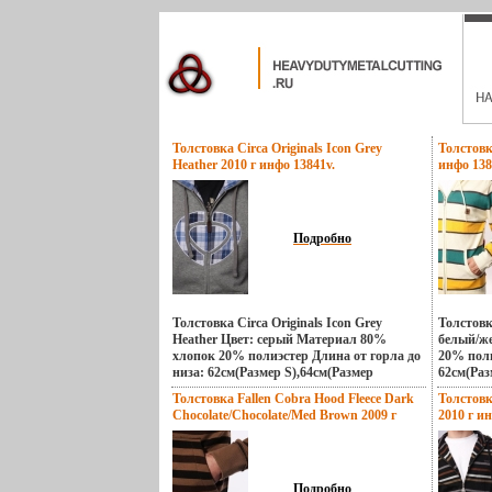
Толстовка Circa Originals Icon Grey
Толстовк
Heather 2010 г инфо 13841v.
инфо 138
Подробно
Толстовка Circa Originals Icon Grey
Толстовк
Heather Цвет: серый Материал 80%
белый/ж
хлопок 20% полиэстер Длина от горла до
20% поли
низа: 62см(Размер S),64см(Размер
62см(Раз
M),66см(Размер L) Длина рукава:
M),66см(
Толстовка Fallen Cobra Hood Fleece Dark
Толстовк
54см(Размер S),56см(Размер
54см(Раз
Chocolate/Chocolate/Med Brown 2009 г
2010 г и
M),58смбълпп(Размер L) Ширина:
M),58см
инфо 13847v.
50см(Размер S),52см(Размер
52см(Раз
M),54см(Размер L) Производитель: Circa
M),56см(
Размеры: M 1999 – это год рождения
Размеры:
CIRCA footwear, компании по
популярн
Подробно