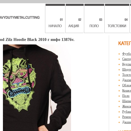
d Zilz Hoodie Black 2010 г инфо 13876v.
Футбо
Свите
Куртк
Шорты
Толст
Джем
Обло
Кошел
Поло
Шапк
Женск
Рубаш
Ремен
Джин