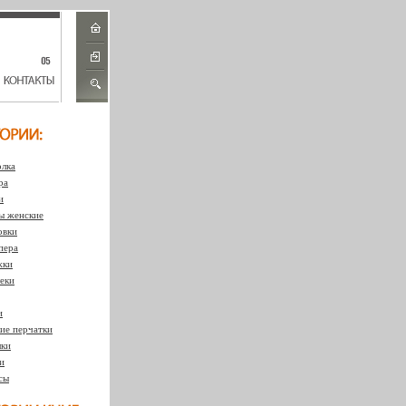
лка
ра
и
 женские
овки
пера
жки
еки
и
ие перчатки
ки
и
сы