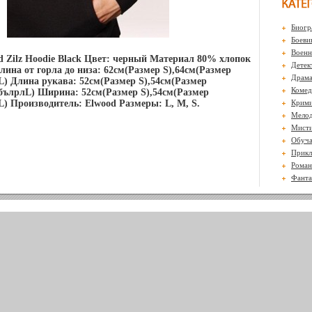
Биогр
Боеви
Воен
d Zilz Hoodie Black Цвет: черный Материал 80% хлопок
Детек
лина от горла до низа: 62см(Размер S),64см(Размер
Драм
L) Длина рукава: 52см(Размер S),54см(Размер
Комед
бълрлL) Ширина: 52см(Размер S),54см(Размер
L) Производитель: Elwood Размеры: L, M, S.
Крими
Мело
Мисти
Обуч
Прикл
Роман
Фанта