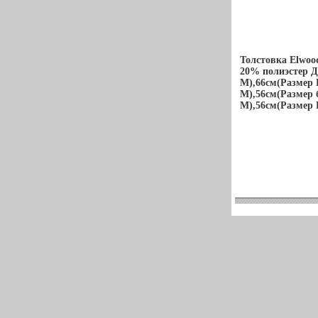
Толстовка Elwoo
20% полиэстер Д
M),66см(Размер 
M),56см(Размер 
M),56см(Размер 