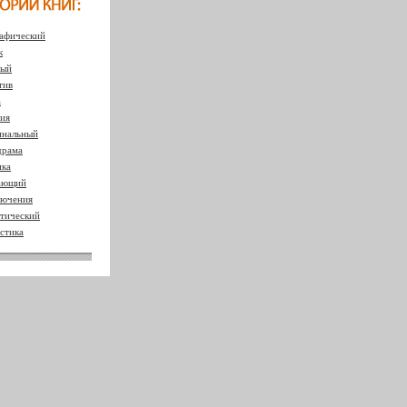
афический
к
ный
тив
а
ия
нальный
драма
ка
ающий
ючения
тический
стика