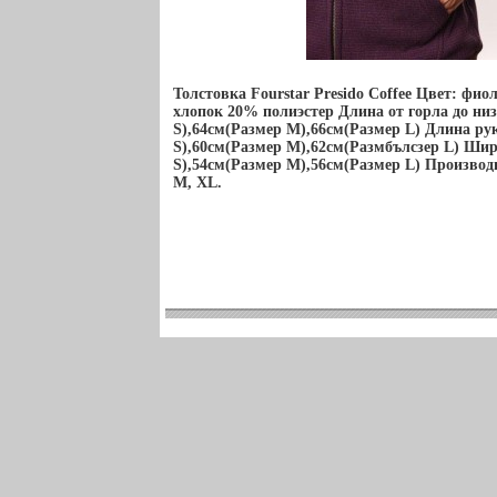
Толстовка Fourstar Presido Coffee Цвет: ф
хлопок 20% полиэстер Длина от горла до низ
S),64см(Размер M),66см(Размер L) Длина ру
S),60см(Размер M),62см(Размбълсзер L) Ши
S),54см(Размер M),56см(Размер L) Производи
M, XL.