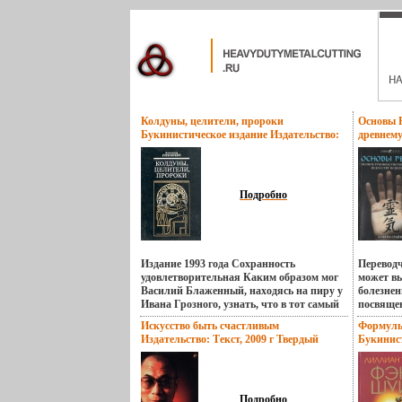
Колдуны, целители, пророки
Основы Р
Букинистическое издание Издательство:
древнему
Мысль, 1993 г Твердый переплет, 400 стр
Издатель
ISBN 5-244-00675-4 Тираж: 50000 экз
обложка,
Формат: 60x90/16 (~145х217 мм) инфо
Тираж: 6
8771t.
(~220x24
Подробно
Издание 1993 года Сохранность
Переводч
удовлетворительная Каким образом мог
может вы
Василий Блаженный, находясь на пиру у
болезнен
Ивана Грозного, узнать, что в тот самый
посвяще
час в Новгороде начался великий пожар,
знают, ч
Искусство быть счастливым
Формулы
уничтоживший полгорода?бькай
Священн
Издательство: Текст, 2009 г Твердый
Букинист
Действительно ли монах Авель
ритуальн
переплет, 192 стр ISBN 978-5-7516-0787-6
Хорошая 
предсказал день и час кончины
никто и
Тираж: 2000 экз Формат: 84x108/32
Мягкая о
Екатерины II и императора Павла I?
действи
(~130х205 мм) инфо 8789t.
0542-0,5
Среди дел Тайной канцелярии немало
и "секре
Формат: 
было связанных с "порчей" и "сглазом"
люди узн
Подробно