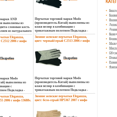
Биогр
Боеви
Перчатки торговой марки Modo
й марки AND
Воен
(производитель-Китай) выполнены из
ии выполнены из
Детек
кожи велюр в комбинации с
вета слоновая кость
Драм
трикотажным полотном Подкладка -
лнен из натурального
Комед
флис(100% полиэстер) Отделка -
под леопарда
Зимние женские перчатки Eleganzza,
чатки Eleganzza,
декоративные детали из кожи велюр
ь+акрил Длина
Крими
цвет: черный/серый C2513 2006 г инфо
 C2512 2006 г инфо
Длина манжеты от нбъллфижней точки
нижней точки
Мело
13683v.
большого пальца до края перчаток - 4 5
 края перчаток - 6 см
Мисти
см Артикул: C2511 Торговая марка:
редняя Артикул: AND
Обуч
Eleganzza Цвет: черный/серый Размер:
ая марка: Any Day
Прикл
L;M;S;XS Страна: Румыния.
Подробно
7, 75, 8 см.
Подробно
Роман
Фанта
Перчатки торговой марки Modo
 марки Modo
(производитель-Китай) выполнены из
тай) выполнены из
кожи велюр в комбинации с
инации с
трикотажным полотном Подкладка -
ном Подкладка -
флис(100% полиэстер) Отделка - кожа
р) Отделка -
Зимние женские перчатки Eleganzza,
чатки Eleganzza,
велюр с перфорацией Длина манжеты от
нь с пряжкой цвета
цвет: бело-серый HP5367 2007 г инфо
5 2006 г инфо 13688v.
нижней точбълмвки большого пальца до
бъллч Длина манжеты
13690v.
края перчаток - 4 см Артикул: C2513
льшого пальца до
Торговая марка: Eleganzza Цвет: черный/
см Артикул: C2512
серый Размер: L;M;S;XS Страна:
eganzza Цвет: черный/