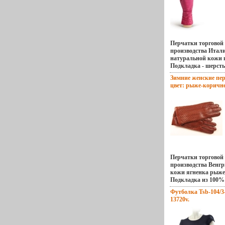
Перчатки торгово
производства Итал
натуральной кожи 
Подкладка - шерст
бокам собрана на р
Зимние женские пер
манжеты от нижней
цвет: рыже-коричне
пальца до края бъл
инфо 13710v.
Длина пальцев - с
W12BH-8224 Торгов
(Италия) Размер: 65, 
Перчатки торгово
производства Венгр
кожи ягненка рыже
Подкладка из 100
наружные (ручные)
Футболка Tsb-104/3-
кожей Разрез на вн
13720v.
сторобълмшне пер
от нижней точки бо
края перчатки сост