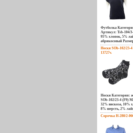
2221w Торговая мар
рыже-коричневый Р
Венгрия.
Футболка Категор
Артикул: Tsb-104/3
95% хлопок, 5% ла
абрикосовый Разме
Производитель: Sela
Носки SOb-102/23-4 
13727v.
Носки Категория:
SOb-102/23-4 (F9) 
32% вискоза, 10% х
8% шерсть, 2% лай
Размер: 19-22 вфцуа
Сорочка H-280/2-060