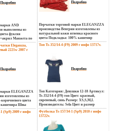
Торговая марка: Eleganzza Цвет: бежевый
Подробно
Подробно
Размер: L;M;S;XS Страна: Румыния.
Перчатки торговой марки ELEGANZZA
й марки AND
производства Венгрии изготовлены из
ии выполнены из
натуральной кожи ягненка красного
цвета фуксия
цвета Подкладка: 100% кашемир
ь+акрил Манжета по
Отделка: декоративный кожанный
езинку Длина
Топ Ts-352/14-4 (F9) 2009 г инфо 13717v.
чатки Eleganzza,
ремень фурнитура цвета состаренное
 точки большого
вый 2221w 2007 г
золотобълмф Длина манжеты от нижней
мтперчаток - 9 см
точки большого пальца до края перчатки
редняя Артикул: AND
составляет 6 см Артикул: 2254w Торговая
ая марка: Any Day
марка: Eleganzza Цвет: красный Размер:
7, 75, 8 см.
75;8 Страна: Венгрия.
Подробно
Подробно
Топ Категория: Девушки 12-18 Артикул:
й марки ELEGANZZA
Ts-352/14-4 (F9) топ Цвет: красный,
ии изготовлены из
сиреневый, синь Размер: XS,S,M,L
-коричневого цвета
Производитель: Sela Цвет и размер
% кашемира Швы
изделия указываются при вфцтъ
 Отделка: плетение
Футболка Ts-157/34-1 (Sp9) 2010 г инфо
1 (Sp9) 2009 г инфо
оформлении заявки.
утренней
13722v.
чатки Длина манжеты
льшого пальца до
авляет 4 см Артикул: