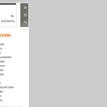
лка
ра
и
 женские
овки
пера
жки
еки
и
ие перчатки
ки
и
сы