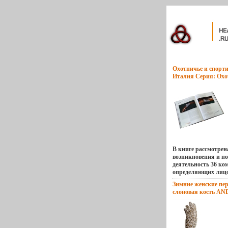
Охотничье и спорт
Италия Серия: Охо
оружие мира инфо 1
В книге рассмотрен
возникновения и п
деятельность 36 ко
определяющих лиц
оружейной промыш
Зимние женские пер
сведения о всех без
слоновая кость AND
производимых моде
инфо 13679v.
бъллзпостепенно з
популярность у рос
спортсменов Для ш
читателей Иллюстр