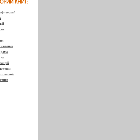
афический
к
ный
тив
а
ия
нальный
драма
ка
ающий
ючения
тический
стика