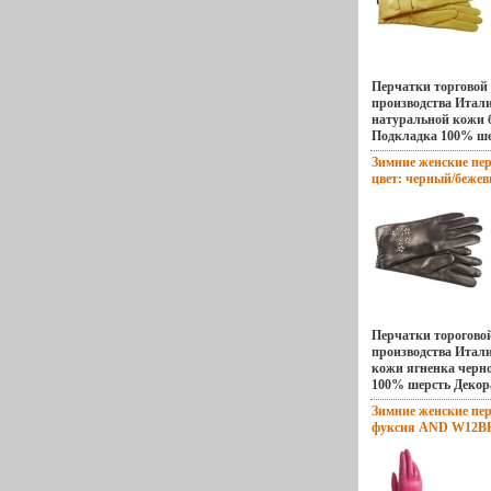
серый Размер: L;M
Перчатки торгово
производства Итал
натуральной кожи б
Подкладка 100% ше
стороне декоратив
Зимние женские пер
ремень с кнопками
цвет: черный/бежев
кожей Резинка на л
инфо 13691v.
Длина манжеты от 
большого пальца до 
см Длина пальцев -
HP5555 Торговая ма
бежевый Размер: 7;
Перчатки торогов
производства Итал
кожи ягненка черно
100% шерсть Декор
швы и плетение ко
Зимние женские пер
нижней точки боль
фуксия AND W12BH-
края перчаток - 6 с
13699v.
средняя Артикул: 
марка: Eleganzza Ц
Размер: 75;8 Стран