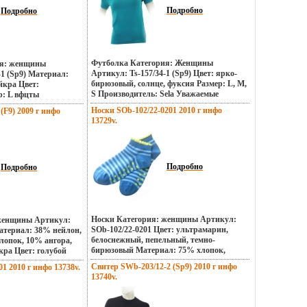
ка: Eleganzza Цвет:
азмер: 7;75 Страна:
Подробно
Подробно
Футболка Категория: Женщины
ия: женщины
Артикул: Ts-157/34-1 (Sp9) Цвет: ярко-
-1 (Sp9) Материал:
бирюзовый, солнце, фуксия Размер: L, M,
йкра Цвет:
S Производитель: Sela Уважаемые
р: L вфцты
клиенты! Размер и цвет изделия
.
Носки SOb-102/22-0201 2010 г инфо
(F9) 2009 г инфо
уточняется при вфцтэ оформлении
13729v.
заказа.
Подробно
Подробно
Носки Категория: женщины Артикул:
 женщины Артикул:
SOb-102/22-0201 Цвет: ультрамарин,
Материал: 38% нейлон,
белоснежный, пепельный, темно-
лопок, 10% ангора,
бирюзовый Материал: 75% хлопок,
кра Цвет: голубой
17%пэ 5%нейлон 3%пу Размер: 19-22, 22-
 Производитель: Sela.
Свитер SWb-203/12-2 (Sp9) 2010 г инфо
1 2010 г инфо 13738v.
24, 25-27 Производитель: Selбълмэa
13740v.
Уважаемые клиенты! Размер и цвет
изделия уточняется при оформлении
заказа.