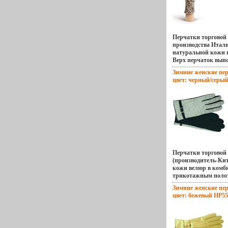
Копейко.
Перчатки торгово
производства Итал
натуральной кожи ц
Верх перчаток выпо
нубука с отделкой 
Зимние женские пер
Подкладка - шерст
цвет: черный/серый
манжетбъллны от 
13681v.
большого пальца до
Длина пальцев - с
W12BT 2015 Торгов
(Италия) Размер: 65, 
Перчатки торговой
(производитель-Ки
кожи велюр в комб
трикотажным полот
флис(100% полиэсте
Зимние женские пер
декоративный реме
цвет: бежевый HP555
блестящее серебро
от нижней точки бо
края перчаток - 4 
Торговая марка: El