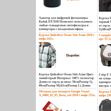
Адаптер для цифровой фотокамеры
Куртка F
Kodak DX7630 Позволяет использовать
черный 
любые стандартные светофильтры и
от горла
конвертеры с посадочным вфцхь
S),68см(
диаметром 30,5мм.
рукава: 
Куртка Quiksilver Ocean Side Acian 2010 г
Crumpler 
M),60см
инфо 242w.
арт TC12
54бълъфс
камеру) 
M),58см(
Fourstar
Подробно
Куртка Quiksilver Ocean Side Acian Цвет:
Crisp E 
синий/серый Материал: 100% полиэстер
он супер
Длина от горла до низа: 58см(Размер S),
одновре
60см(Размер M),62см(Размер L) Длина
внутри, 
рукава: 54см(Размер S ), 56см(Размер
так ли? 
Обложка для паспорта Giorgio Vasari
Куртка C
M),58см(Размер Lбълъш) Ширина:
хранили
A_0404_02_05_fiesta_red 2010 г инфо 252w.
инфо 258
48см(Размер S), 50см(Размер
от Принц
M),52см(Размер L) Производитель:
собачки 
Quiksilver Размеры: L, M Компания
съемный 
Quiksilver – это один из крупнейших
Для самы