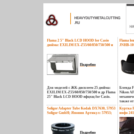
Flama 2 5" Black LCD HOOD for Casio
Flama le
дюйма: EXILIM EX-Z55/60/850/750/500 и
JNHB-10
др инфо 236w.
Подробно
Для моделей с ЖК-дисплеем 25 дюйма:
Бленда F
EXILIM EX-Z55/60/850/750/500 и др Flama
Nikon AF
25" Black LCD HOOD вфцхщ for Casio.
механиче
также от
Soligor Adapter Tube Kodak DX7630, 57953
Куртка F
Soligor GmbH; Япония Артикул: 57953;
инфо 241
Упаковка: Коробка Предназначен для:
Kodak EasyShare DX7630 инфо 240w.
Подробно