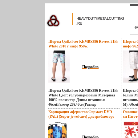
Шорты Quiksilver KEMBS386 Revers 21Bs
Шорты Qu
White 2010 г инфо 959w.
инфо 962
Подробно
Шорты Quiksilver KEMBS386 Revers 21Bs
Шорты Qu
White Цвет: голубой/розовый Материал
белый М
100% полиэстер Длина штанины:
штанины:
46см(Размер 28),48см(Размер
M), 60см
29),50см(Размер 30) Охват талии:
82см(раз
Корпорация аферистов Формат: DVD
Оконное
34см(Размер 28),38см(Размер
90см(раз
(PAL) (Super jewel case) Дистрибьютор:
см Изгот
29),42см(Размбщщэеер 30)
Quikбщщэ
СОЮЗ Видео Региональный код: 5
15028 ин
Производитель: Quiksilver Размеры: 28,
Компания
Звуковые дорожки: Русский Dolby
32, 36, 29, 30, 31 Компания Quiksilver – это
крупней
Surround 5 1 Испанский Dolby Surround 5
один из крупнейших производителей
экстрема
1 Формат инфо 966w.
одежды для экстремальных видов спорта
компании
Подробно