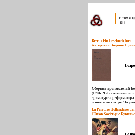
Brecht Ein Lesebuch fur uns
Авторский сборник Букин
издание Сохранность: Хо
Издательство: Aufbau-Verl
Твердый переплет, 486 ст
Немецкий инфо 4971x.
Подро
Сборник произведений Бе
(1898-1956) - немецкого по
драматурга, реформатора 
основателя театра "Берл
ансамбль" Книга на неме
La Peinture Hollandaise dan
Автор Бертольт Бребьллмх
l'Union Sovietique Букини
Brecht Родился в Аугсбург
издание Сохранность: От
владел бумажной фабрико
Издательство: Аврора, 198
мюнхенском университете
Суперобложка, 520 стр IS
медицинском факультете
152-0 инфо 5191x.
пьесу - "Ваал" - написал в
Подро