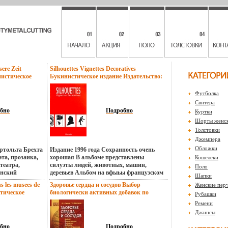
ere Zeit
Silhouettes Vignettes Decoratives
истическое
Букинистическое издание Издательство:
рошая
L`Aventurine, 1996 г Мягкая обложка, 96
ag, 1980 г
стр ISBN 2-84190-021-5 инфо 5180x.
Футболка
р Язык:
Свитера
бно
Подробно
Куртки
Шорты женс
Толстовки
Джемпера
Обложки
ртольта Брехта
Издание 1996 года Сохранность очень
эта, прозаика,
хорошая В альбоме представлены
Кошелеки
театра,
силуэты людей, животных, машин,
Поло
инский
деревьев Альбом на вфыьы французском
Шапки
цком языке
языке.
s les musees de
Здоровье сердца и сосудов Выбор
Женские пер
т Bertolt
стическое
биологически активных добавок по
Рубашки
е Его отец
личная
группе крови Букинистическое издание
й Учился в
Ремени
3 г
Сохранность: Хорошая Издательство:
 на
Джинсы
BN 2-7022-0-
Нева, 2004 г Твердый переплет, 320 стр
 Свою первую
ISBN 5-7654-3597-1 инфо 5375x.
 1918 году
бно
Подробно