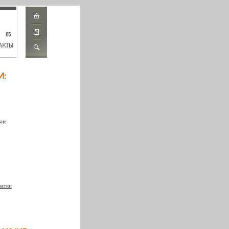
кие
чатки