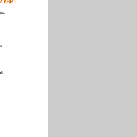
кий
ый
я
ий