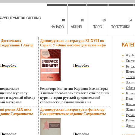
Достоевских
Древнерусская литература XI-XVII вв
 Содержание 1 Автор
Серия: Учебное пособие для вузов инфо
4578z.
4580z.
Футбо
Свите
Подробно
Подробно
Куртк
Шорты
Толст
Джем
Обло
специальное
Редактор: Валентин Коровин Все авторы
вященное журналу
Учебное пособие заключает в себе полный
Кошел
дит в научный обиход
курс истории русской средневековой
Поло
ный материал
словесности, развивавшейся на
Шапк
ла рассматривается в
протяжении семи веков Студенты найдут
кий роман XIX века
Древнерусская литература и фольклор
Женск
итическбькуной и
в нем не только бькмонеобходимую
здание Сохранность:
Букинистическое издание Сохранность:
Рубаш
ой того времени В
информацию, но и образцы
тво: Художественная
Хорошая 1974 г Твердый переплет, 172
частие
филологического анализа средневековых
Ремен
 1964 г Твердый
стр Тираж: 9500 экз Формат: 60x90/16
журнале "Время" как
текстов различных жанров,
Джин
ираж: 9000 экз
(~145х217 мм) инфо 4584z.
ра Что внутри?
разновидностей и стилей В соответствии с
(~130х205 мм) инфо
 Вера Нечаева.
программой курса пособие содержит как
Подробно
Подробно