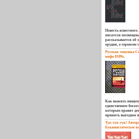
Авторы Н Михайлов
Формат: 84x108/32 
7772z.
Повесть известного
писателя посвящен
рассказывается об 
орудия, о героизме 
Великой Отечествен
Русская ловушка С
очень популярна и
инфо 8109z.
одним из лучших пр
Автор Виктор Куро
году в семье крест
области Семнадцати
добровольцем на ф
танковом училище, 
боях, был дважды 
Ленинградскую юр
школу в 1949 году, 
Как выжить нищему
единственное богатс
которым правят де
принять выгодное п
американца? Прин
Тук-тук-тук! Автор
быстрее? Слишком 
Букинистическое и
бьлфхзадуматься о 
Хорошая Издательс
- СЛИШКОМ ВЫГ
литература Москва,
быстро - чтобы пон