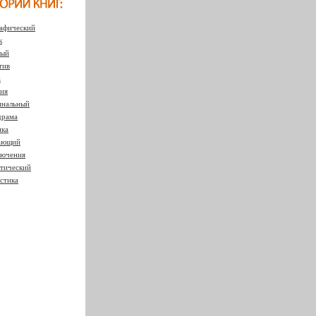
афический
к
ный
тив
а
ия
нальный
драма
ка
ающий
ючения
тический
стика