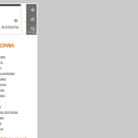
лка
ра
и
 женские
овки
пера
жки
еки
и
ие перчатки
ки
и
сы