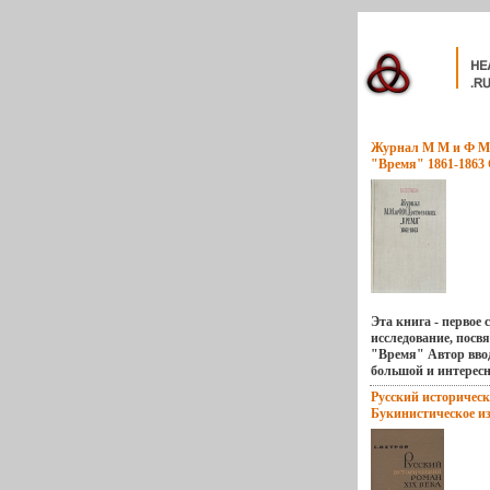
Журнал М М и Ф М 
"Время" 1861-1863
Вера Нечаева инфо 
Эта книга - первое 
исследование, пос
"Время" Автор вво
большой и интерес
Деятельность журна
Русский историчес
тесной связи с пол
Букинистическое и
литературной борьб
Хорошая Издательс
книге освещается у
литература Москва,
ФМДостоевского в 
переплет, 438 стр Т
писателя и редакто
Формат: 84x108/32 
Содержание 1 Автор