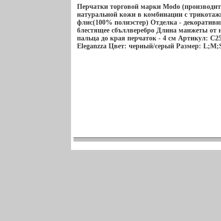
Перчатки торговой марки Modo (производи
натуральной кожи в комбинации с трикота
флис(100% полиэстер) Отделка - декоративн
блестящее сбъллверебро Длина манжеты от 
пальца до края перчаток - 4 см Артикул: C2
Eleganzza Цвет: черный/серый Размер: L;M