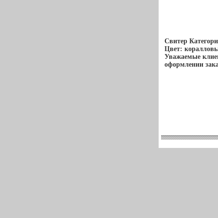
Свитер Категори
Цвет: коралловы
Уважаемые клиен
оформлении зака