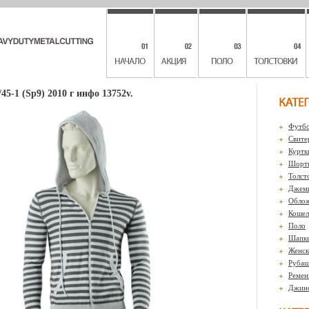
5-1 (Sp9) 2010 г инфо 13752v.
Футбо
Свите
Куртк
Шорты
Толст
Джем
Обло
Кошел
Поло
Шапк
Женск
Рубаш
Ремен
Джин