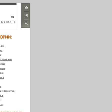
лка
ра
и
 женские
овки
пера
жки
еки
и
ие перчатки
ки
и
сы