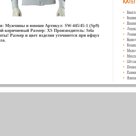
Биогр
Боеви
Воен
я: Мужчины и юноши Артикул: SW-445/45-1 (Sp9)
Детек
й-коричневый Размер: XS Производитель: Sela
Драм
ты! Размер и цвет изделия уточняется при вфцух
Комед
за.
Крими
Мело
Мисти
Обуч
Прикл
Роман
Фанта