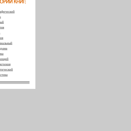
афический
к
ный
тив
а
ия
нальный
драма
ка
ающий
ючения
тический
стика