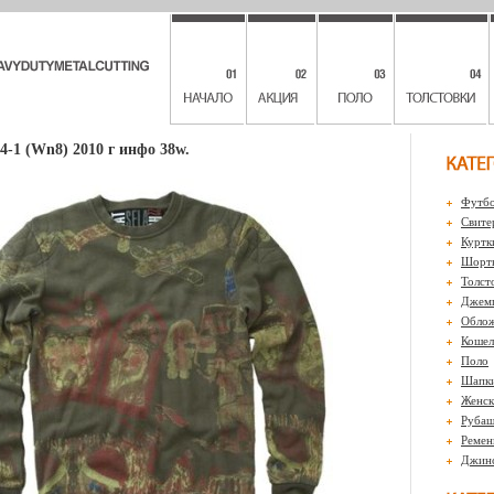
4-1 (Wn8) 2010 г инфо 38w.
Футбо
Свите
Куртк
Шорты
Толст
Джем
Обло
Кошел
Поло
Шапк
Женск
Рубаш
Ремен
Джин