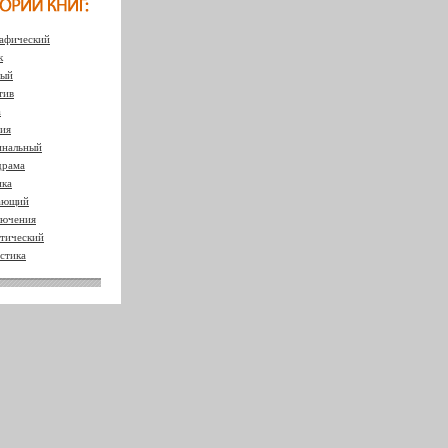
афический
к
ный
тив
а
ия
нальный
драма
ка
ающий
ючения
тический
стика