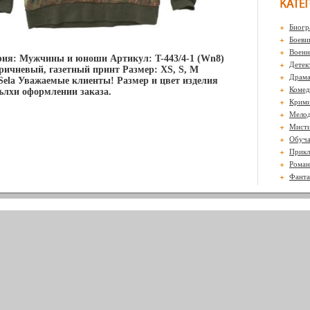
Биогр
Боеви
Воен
рия: Мужчины и юноши Артикул: T-443/4-1 (Wn8)
Детек
ричневый, газетный принт Размер: XS, S, M
Драм
Sela Уважаемые клиенты! Размер и цвет изделия
Комед
ълхи оформлении заказа.
Крими
Мело
Мисти
Обуч
Прикл
Роман
Фанта