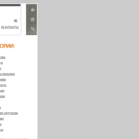
лка
ра
и
 женские
овки
пера
жки
еки
и
ие перчатки
ки
и
сы