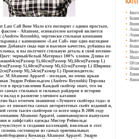
Биогр
Боеви
Воен
t Last Call Bone Мало кто поспорит с одним простым,
Детек
 фактом - Altamont, основателем которой является
Драм
 (Andrew Reynolds), чертовски стильная компания
Комед
льрашка с капюшоном «Last Call» еще одно наглядное
ние Добавьте сюда еще и высокое качество, рубашка на
Крими
хлопка, и вы получите стильную деталь в свой весенне-
Мело
 Цвет: черный/белый Материал 100% хлопок Длина от
Мисти
вижщо64см(Размер S),66см(Размер M),68см(Размер L)
Обуч
8см(Размер S),60см(Размер M),62см(Размер L) Ширина:
Прикл
52см(Размер M),54см(Размер L) Производитель:
Роман
ы: M Altamont Apparel – молодая, но очень яркая
Фанта
нная Эндрю Рейнольдсом (Andrew Reynolds) Персона
тся в представлении Каждый скейтер знает, что он
из самых стильных и сильных райдеров в истории
го вклад в развитие уличного катания
но был отмечен званиями «Лучшего скейтера года» и
ды» от множества самых авторитетных скейт изданий и,
ей сотен тысяч скейтеров со всего мира В 2006 году
компанию Altamont Apparel, занимающуюся выпуском
ния и лайфстайл одежды Мистер Рейнольдс
учувствует в создании коллекций, вовлекая в этот
, сплошь состоящую из самых оригинальных
скейтбординга Команда Altamont Apparel: Эндрю