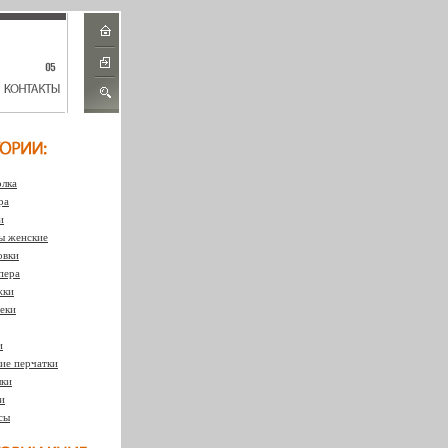
лка
ра
и
 женские
овки
пера
жки
еки
и
ие перчатки
ки
и
сы