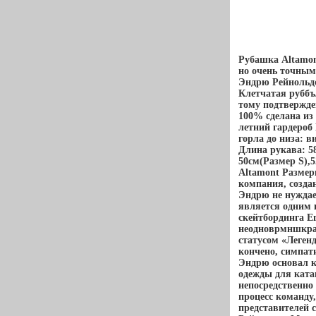
Рубашка Altamon
но очень точным
Эндрю Рейнольдс
Клетчатая руббъ
тому подтвержде
100% сделана из 
летний гардероб
горла до низа: 
Длина рукава: 5
50см(Размер S),
Altamont Размер
компания, созда
Эндрю не нуждае
является одним 
скейтбординга Е
неодноврмншкрат
статусом «Леген
кончено, симпати
Эндрю основал 
одежды для ката
непосредственно 
процесс команду
представителей 