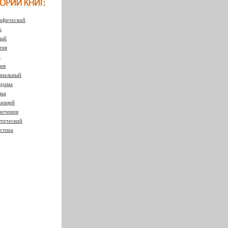
афический
к
ный
тив
а
ия
нальный
драма
ка
ающий
ючения
тический
стика