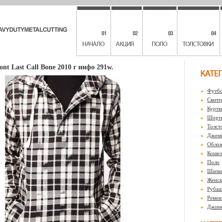
nt Last Call Bone 2010 г инфо 291w.
Футбо
Свите
Куртк
Шорты
Толст
Джем
Обло
Кошел
Поло
Шапк
Женск
Рубаш
Ремен
Джин