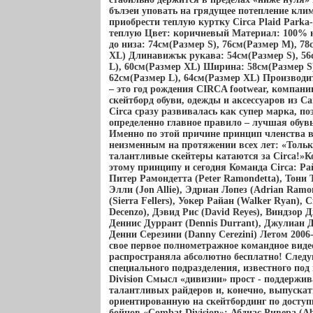
бълэеи уповать на грядущее потепление клим
приобрести теплую куртку Circa Plaid Parka
теплую Цвет: коричневый Материал: 100% н
до низа: 74см(Размер S), 76см(Размер M), 78
XL) Длинавижък рукава: 54см(Размер S), 56
L), 60см(Размер XL) Ширина: 58см(Размер S
62см(Размер L), 64см(Размер XL) Производит
– это год рождения CIRCA footwear, компани
скейтборд обуви, одежды и аксессуаров из 
Circa сразу развивалась как супер марка, п
определенно главное правило – лучшая обув
Именно по этой причине принцип членства 
неизменным на протяжении всех лет: «Тольк
талантливые скейтеры катаются за Circa!»К
этому принципу и сегодня Команда Circa: Ра
Питер Рамондетта (Peter Ramondetta), Тони 
Элли (Jon Allie), Эдриан Лопез (Adrian Ram
(Sierra Fellers), Уокер Райан (Walker Ryan), 
Decenzo), Дэвид Рис (David Reyes), Виндзор 
Деннис Дуррант (Dennis Durrant), Джулиан Дэ
Денни Серезини (Danny Cerezini) Летом 2006-
свое первое полнометражное командное видео 
распространяла абсолютно бесплатно! След
специального подразделения, известного под
Division Смысл «дивизии» прост - поддержи
талантливых райдеров и, конечно, выпускат
ориентированную на скейтбординг по дост
бойцов «Combat Division»: Абдиас Ривера (Ab