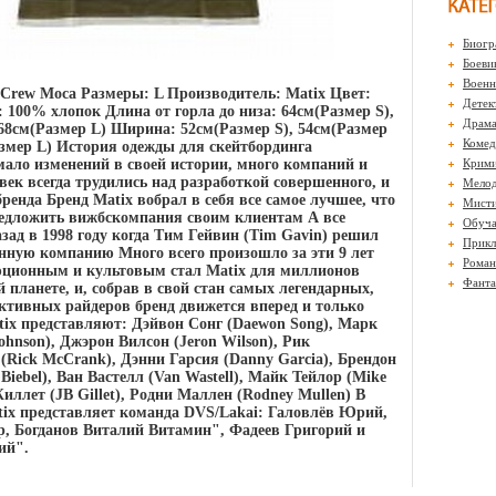
Биогр
Боеви
Воен
 Crew Moca Размеры: L Производитель: Matix Цвет:
Детек
 100% хлопок Длина от горла до низа: 64см(Размер S),
Драм
68см(Размер L) Ширина: 52см(Размер S), 54см(Размер
Комед
змер L) История одежды для скейтбординга
мало изменений в своей истории, много компаний и
Крими
век всегда трудились над разработкой совершенного, и
Мело
ренда Бренд Matix вобрал в себя все самое лучшее, что
Мисти
едложить вижбскомпания своим клиентам А все
Обуч
азад в 1998 году когда Тим Гейвин (Tim Gavin) решил
Прикл
енную компанию Много всего произошло за эти 9 лет
Роман
юционным и культовым стал Matix для миллионов
Фанта
й планете, и, собрав в свой стан самых легендарных,
ктивных райдеров бренд движется вперед и только
tix представляют: Дэйвон Сонг (Daewon Song), Марк
hnson), Джэрон Вилсон (Jeron Wilson), Рик
Rick McCrank), Дэнни Гарсия (Danny Garcia), Брендон
Biebel), Ван Вастелл (Van Wastell), Майк Тейлор (Mike
иллет (JB Gillet), Родни Маллен (Rodney Mullen) В
tix представляет команда DVS/Lakai: Галовлёв Юрий,
, Богданов Виталий Витамин", Фадеев Григорий и
ий".