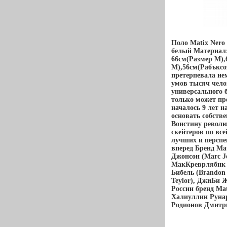
Поло Matix Nero
белый Материал:
66см(Размер M),
M),56см(Рабъксо
претерпевала не
умов тысяч чело
универсального б
только может пр
началось 9 лет н
основать собств
Воистину револ
скейтеров по все
лучших и перспе
вперед Бренд Ma
Джонсон (Marc Jo
МакКреврлябнк (
Бибель (Brandon 
Teylor), ДжиБи Ж
России бренд Ma
Халиуллин Рунар
Родионов Дмитр