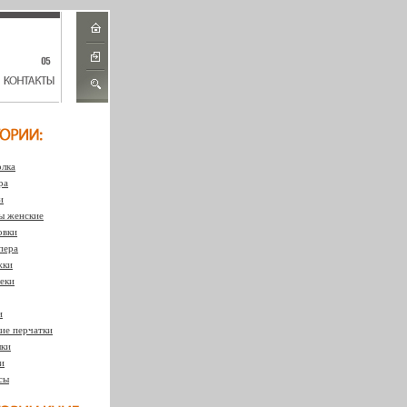
лка
ра
и
 женские
овки
пера
жки
еки
и
ие перчатки
ки
и
сы