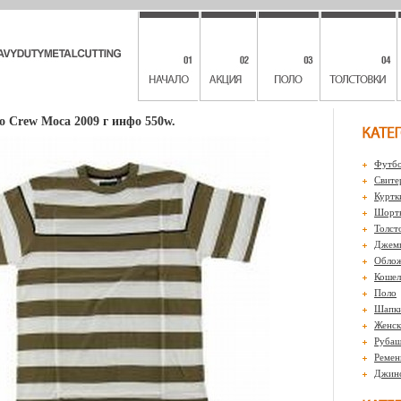
o Crew Moca 2009 г инфо 550w.
Футбо
Свите
Куртк
Шорты
Толст
Джем
Обло
Кошел
Поло
Шапк
Женск
Рубаш
Ремен
Джин