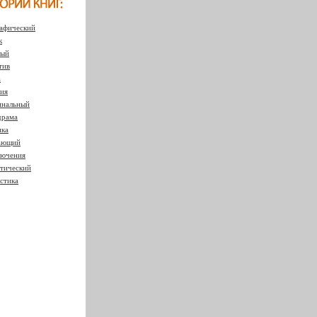
афический
к
ный
тив
а
ия
нальный
драма
ка
ающий
ючения
тический
стика