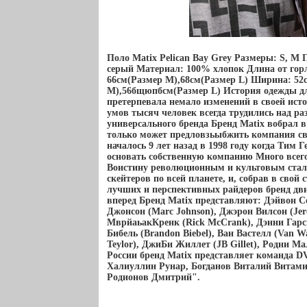
Поло Matix Pelican Bay Grey Размеры: S, M 
серый Материал: 100% хлопок Длина от горла
66см(Размер M),68см(Размер L) Ширина: 52с
M),56бщюпбсм(Размер L) История одежды дл
претерпевала немало изменений в своей ист
умов тысяч человек всегда трудились над ра
универсального бренда Бренд Matix вобрал в 
только может предловзьыбжить компания св
началось 9 лет назад в 1998 году когда Тим 
основать собственную компанию Много всего
Воистину революционным и культовым стал
скейтеров по всей планете, и, собрав в свой
лучших и перспективных райдеров бренд дви
вперед Бренд Matix представляют: Дэйвон С
Джонсон (Marc Johnson), Джэрон Вилсон (Jer
МврйаьакКренк (Rick McCrank), Дэнни Гарси
Бибель (Brandon Biebel), Ван Вастелл (Van W
Teylor), ДжиБи Жиллет (JB Gillet), Родни Ма
России бренд Matix представляет команда D
Халиуллин Рунар, Богданов Виталий Витами
Родионов Дмитрий".