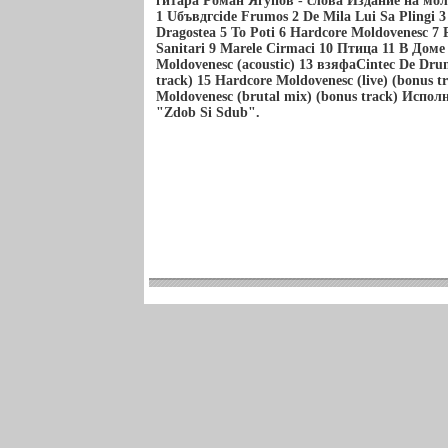
гитара Роман Ягупов - слова Издание на мо
1 Uбъвдгcide Frumos 2 De Mila Lui Sa Plingi 
Dragostea 5 To Poti 6 Hardcore Moldovenesc 7 P
Sanitari 9 Marele Cirmaci 10 Птица 11 В Дом
Moldovenesc (acoustic) 13 взяфаCintec De Drum
track) 15 Hardcore Moldovenesc (live) (bonus t
Moldovenesc (brutal mix) (bonus track) Испо
"Zdob Si Sdub".