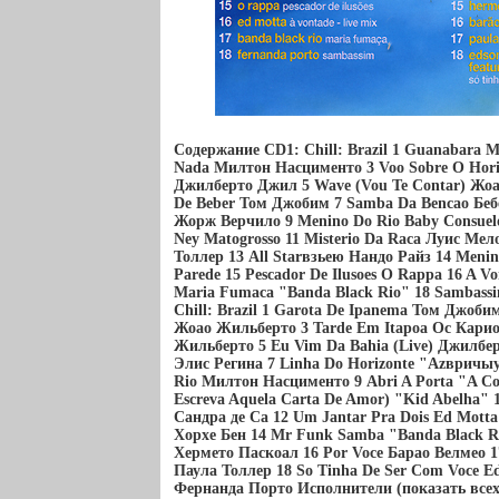
Содержание CD1: Chill: Brazil 1 Guanabara 
Nada Милтон Насцименто 3 Voo Sobre O Hori
Джилберто Джил 5 Wave (Vou Te Contar) Жо
De Beber Том Джобим 7 Samba Da Bencao Беб
Жорж Верчило 9 Menino Do Rio Baby Consuelo
Ney Matogrosso 11 Misterio Da Raca Луис Мел
Толлер 13 All Starвзьею Нандо Райз 14 Menin
Parede 15 Pescador De Ilusoes O Rappa 16 A Vo
Maria Fumaca "Banda Black Rio" 18 Sambas
Chill: Brazil 1 Garota De Ipanema Том Джоби
Жоао Жильберто 3 Tarde Em Itapoa Ос Карио
Жильберто 5 Eu Vim Da Bahia (Live) Джилбер
Элис Регина 7 Linha Do Horizonte "Azвричы
Rio Милтон Насцименто 9 Abri A Porta "A Co
Escreva Aquela Carta De Amor) "Kid Abelha"
Сандра де Са 12 Um Jantar Pra Dois Ed Mott
Хорхе Бен 14 Mr Funk Samba "Banda Black Ri
Хермето Паскоал 16 Por Voce Барао Велмео 
Паула Толлер 18 So Tinha De Ser Com Voce Ed
Фернанда Порто Исполнители (показать все