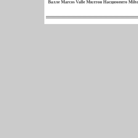
Валле Marcos Valle Милтон Насцименто Milt