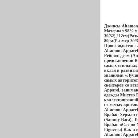
Джинсы Altamont 
Материал 98% х
30/32),112см(Раз
80см(Размер 30/3
Производитель: Al
Altamont Appare
Рейнольдсом (An
представлении К
самых стильных 
вклад в развити
званиями «Лучше
самых авторитет
скейтеров со вс
Apparel, заним
одежды Мистер Р
коллекциврзчшй,
из самых оригин
Altamont Apparel
Брайан Херман (
(Sammy Baca), Тео
Брайан «Слэш» Х
Figueroa) Как и 
Altamont Apparel 