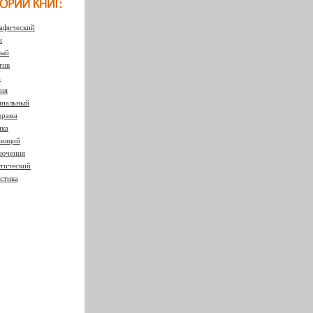
афический
к
ный
тив
а
ия
нальный
драма
ка
ающий
ючения
тический
стика