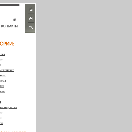
лка
ра
и
 женские
овки
пера
жки
еки
и
ие перчатки
ки
и
сы