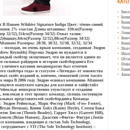
Биогр
Боеви
Воен
B Hansen Wilshire Signature Indigo Цвет: тёмно-синий
Детек
лопок 2% эластан Длина штанины: 110см(Размер
Драм
мер 32/32),114см(Размер 34/32) Охват талии:
Комед
2)бщщяу,84см(Размер 32/32),88см(Размер 34/32)
tamont Размеры: 28/30, 30/32, 32/30, 32/32, 32/34
Крими
l – молодая, но очень яркая компания, созданная Эндрю
Мело
drew Reynolds) Персона Эндрю не нуждается в
Мисти
аждый скейтер звзщтннает, что он является одним из
Обуч
и сильных райдеров в истории скейтбординга Его
Прикл
е уличного катания неоднократно был отмечен
Роман
го скейтера года» и статусом «Легенды» от множества
Фанта
ных скейт изданий и, кончено, симпатией сотен тысяч
его мира В 2006 году Эндрю основал компанию Altamont
ающуюся выпуском одежды для катания и лайфстайл
ейнольдс непосредственно учувствует в создании
 вовлекая в этот процесс команду, сплошь состоящую
альных представителей скейтбординга Команда
: Эндрю Рейнольдс, Марк Фостер (Mark «Fos» Foster),
Bryan Herman), Кенни Хойл (Kenny Hoyle), Сэмми Бака
тис Бисли (Theotis Beasley), Гаррет Хилл (Garrett Hill),
енсен (Brian Hansen), Джастин «Фигги» Фигуро (Justin
все компании, входящие в состав Sole Technology,
сотрудничает с STI (The Sole Technology Institute) –