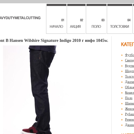
t B Hansen Wilshire Signature Indigo 2010 г инфо 1045w.
Футбо
Свите
Куртк
Шорты
Толст
Джем
Обло
Кошел
Поло
Шапк
Женск
Рубаш
Ремен
Джин