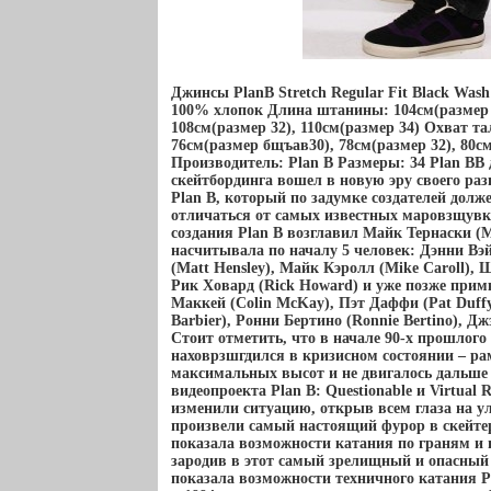
Джинсы PlanB Stretch Regular Fit Black Was
100% хлопок Длина штанины: 104см(размер 2
108см(размер 32), 110см(размер 34) Охват та
76см(размер бщъав30), 78см(размер 32), 80с
Производитель: Plan B Размеры: 34 Plan BВ 
скейтбординга вошел в новую эру своего ра
Plan B, который по задумке создателей дол
отличаться от самых известных маровзщувк
создания Plan B возглавил Майк Тернаски (M
насчитывала по началу 5 человек: Дэнни Вэ
(Matt Hensley), Майк Кэролл (Mike Caroll), 
Рик Ховард (Rick Howard) и уже позже при
Маккей (Colin McKay), Пэт Даффи (Pat Duffy
Barbier), Ронни Бертино (Ronnie Bertino), Д
Стоит отметить, что в начале 90-х прошлого
наховрзшгдился в кризисном состоянии – ра
максимальных высот и не двигалось дальше
видеопроекта Plan B: Questionable и Virtual 
изменили ситуацию, открыв всем глаза на у
произвели самый настоящий фурор в скейтер
показала возможности катания по граням и
зародив в этот самый зрелищный и опасный 
показала возможности техничного катания P