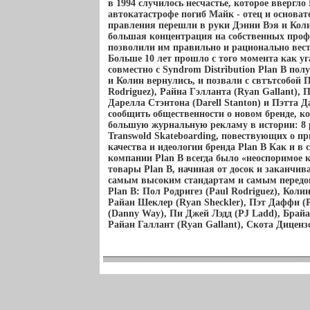
в 1994 случилось несчастье, которое ввергло
автокатастрофе погиб Майк - отец и основа
правления перешли в руки Дэнни Вэя и Кол
большая концентрация на собственных проф
позволили им правильно и рационально вест
Больше 10 лет прошло с того момента как уга
совместно с Syndrom Distribution Plan B по
и Колин вернулись, и позвали с свтътсобой П
Rodriguez), Райна Гэлланта (Ryan Gallant), 
Дарелла Стэнтона (Darell Stanton) и Пэтта Д
сообщить общественности о новом бренде, к
большую журнальную рекламу в истории: 8 
Transwold Skateboarding, повествующих о п
качества и идеологии бренда Plan B Как и в 
компании Plan B всегда было «неоспоримое к
товары Plan B, начиная от досок и заканчив
самым высоким стандартам и самым передо
Plan B: Пол Родригез (Paul Rodriguez), Коли
Райан Шеклер (Ryan Sheckler), Пэт Даффи (P
(Danny Way), Пи Джей Лэдд (PJ Ladd), Брайа
Райан Галлант (Ryan Gallant), Скота Дицензо 