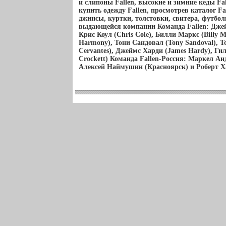
и слипоны Fallen, высокие и зимние кеды Fa
купить одежду Fallen, просмотрев каталог Fa
джинсы, куртки, толстовки, свитера, футболк
выдающейся компании Команда Fallen: Джей
Крис Коул (Chris Cole), Билли Маркс (Billy
Harmony), Тони Сандовал (Tony Sandoval), Т
Cervantes), Джеймс Харди (James Hardy), Гил
Crockett) Команда Fallen-Россия: Маркел Ан
Алексей Наймушин (Красноярск) и Роберт Х