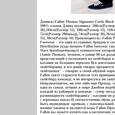
Джинсы Fallen Thomas Signature Cords Blac
100% хлопок Длина штанины: 100см(Размер 
30),104см(Размер 32), 108см(Размер 33), 110
72см(Размер 28бщъад),74см(Размер 30),76см(
33), 88см(Размер 34) Производитель: Fallen Р
Footwear – это один из главных брендов в се
Distribution (куда помимо Fallen footwear так
Slave skateboardsвзщуе) основателем котор
(Jamie Thomas), человек, в конце 90-ых ра
представлений о возможном на скейтборде 
катания по большим перилам Вся деятельнос
скейтбординг, и все наши товары продаются
скейтшопах" – говорит о своей обувной мар
Fallen свято старается блюсти этот принцип
скейтборд команду, и не интересуясь ни сноу
бмврзшжхингом, ни чем-либо еще Правда, ск
одна из самых лучших в мире Джейми подобр
каждый из райдеров в команде – супер звезд
разновидности скейтбординга – катании по 
с огромных высот И соответственно обувь д
быть подходящая: крепкая, с максимальной
именно такими и являются кеды Fallen Про
Fallen вы можете купить как классические ск