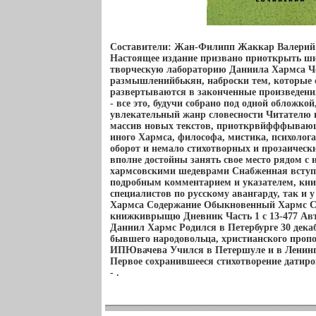
Составители: Жан-Филипп Жаккар Валерий
Настоящее издание призвано приоткрыть ш
творческую лабораторию Даниила Хармса Ч
размышленийбькян, наброски тем, которые 
развертываются в законченные произведени
- все это, будучи собрано под одной обложко
увлекательный жанр словесности Читателю 
массив новых текстов, приоткрвйфффывающ
иного Хармса, философа, мистика, психолога
оборот и немало стихотворных и прозаическ
вполне достойны занять свое место рядом с
хармсовскими шедеврами Снабженная вступи
подробным комментарием и указателем, книг
специалистов по русскому авангарду, так и 
Хармса Содержание Обыкновенный Хармс Ст
книжкиврыщю Дневник Часть 1 c 13-477 Авто
Даниил Хармс Родился в Петербурге 30 декаб
бывшего народовольца, христианского проп
ИПЮвачева Учился в Петершуле и в Ленинг
Первое сохранившееся стихотворение датиров
- .