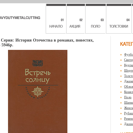
 Серия: История Отечества в романах, повестях,
 5946p.
Футбо
Свите
Куртк
Шорты
Толст
Джем
Обло
Кошел
Поло
Шапк
Женск
Рубаш
Ремен
Джин