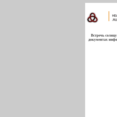
Встречь солнцу
документах инфо