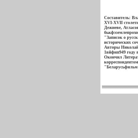
Составитель: В
XVI-XVII столет
Дежневе, Атласо
бькфэземлепрохо
"Записок о русс
исторических со
Авторы Николай
1вйфнп949 году в
Окончил Литера
корреспондентом
"Беларусьфильм"