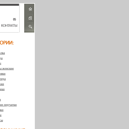
лка
ра
и
 женские
овки
пера
жки
еки
и
ие перчатки
ки
и
сы