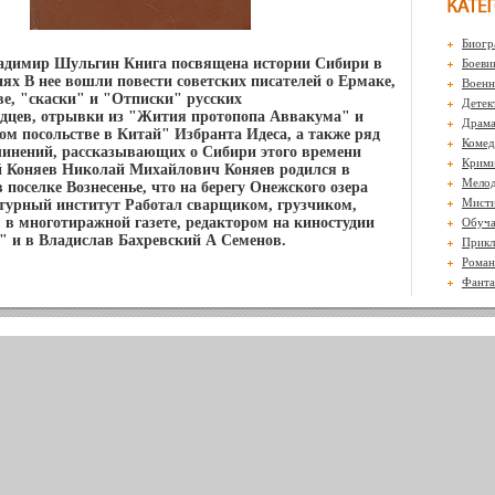
Биогр
ладимир Шульгин Книга посвящена истории Сибири в
Боеви
иях В нее вошли повести советских писателей о Ермаке,
Воен
ве, "скаски" и "Отписки" русских
Детек
дцев, отрывки из "Жития протопопа Аввакума" и
Драм
ком посольстве в Китай" Избранта Идеса, а также ряд
Комед
чинений, рассказывающих о Сибири этого времени
Крими
 Коняев Николай Михайлович Коняев родился в
Мело
 поселке Вознесенье, что на берегу Онежского озера
Мисти
турный институт Работал сварщиком, грузчиком,
 в многотиражной газете, редактором на киностудии
Обуч
 и в Владислав Бахревский А Семенов.
Прикл
Роман
Фанта