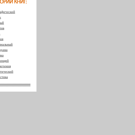
афический
к
ный
тив
а
ия
нальный
драма
ка
ающий
ючения
тический
стика