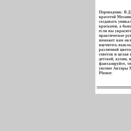
Переводчик: В Д
красотой Мозаика
создавать уника
красками, а бьм
если вы украсит
практическое ру
поможет вам овл
научитесь выкла
различной цвето
советов и целая
детской, кухни,
фантазируйте, т
уютнее Авторы М
Plesner.