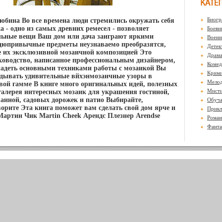
Биогр
юбина Во все времена люди стремились окружать себя
 - одно из самых древних ремесел - позволяет
Боеви
льные вещи Ваш дом или дача заиграют яркими
Воен
цюпривычные предметы неузнаваемо преобразятся,
Детек
е их эксклюзивной мозаичной композицией Это
Драм
ководство, написанное профессиональным дизайнером,
Комед
адеть основными техниками работы с мозаикой Вы
Крими
дывать удивительные вйхэнмозаичные узоры в
Мело
вой гамме В книге много оригинальных идей, полезных
Мисти
 галерея интересных мозаик для украшения гостиной,
 ванной, садовых дорожек и патио Выбирайте,
Обуч
ворите Эта книга поможет вам сделать свой дом ярче и
Прикл
артин Чик Martin Cheek Арендс Плезнер Arendse
Роман
Фанта