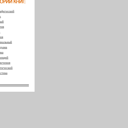
афический
к
ный
тив
а
ия
нальный
драма
ка
ающий
ючения
тический
стика