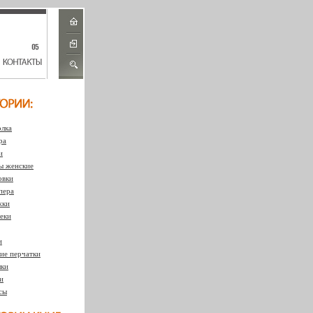
лка
ра
и
 женские
овки
пера
жки
еки
и
ие перчатки
ки
и
сы