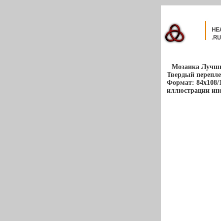
Мозаика Лучши
Твердый переплет
Формат: 84x108/
иллюстрации инф