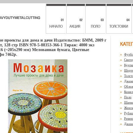
е проекты для дома и дачи Издательство: БММ, 2009 г
, 128 стр ISBN 978-5-88353-366-1 Тираж: 4000 экз
16 (~205х290 мм) Мелованная бумага, Цветные
о 7462p.
Футбо
Свите
Куртк
Шорты
Толст
Джем
Обло
Кошел
Поло
Шапк
Женск
Рубаш
Ремен
Джин