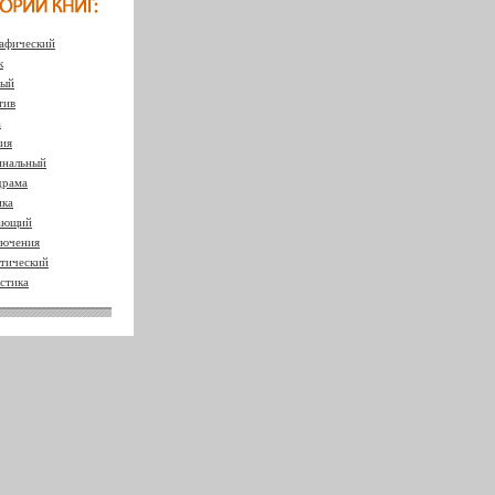
афический
к
ный
тив
а
ия
нальный
драма
ка
ающий
ючения
тический
стика