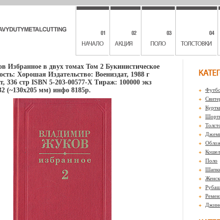
в Избранное в двух томах Том 2 Букинистическое
ость: Хорошая Издательство: Воениздат, 1988 г
, 336 стр ISBN 5-203-00577-Х Тираж: 100000 экз
2 (~130х205 мм) инфо 8185p.
Футбо
Свите
Куртк
Шорты
Толст
Джем
Обло
Кошел
Поло
Шапк
Женск
Рубаш
Ремен
Джин