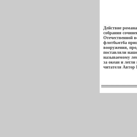
Действие романа
собрания сочине
Отечественной в
флотбьмтба приш
вооружения, про
поставляли наше
называемому лен
за океан и легл
читателя Автор