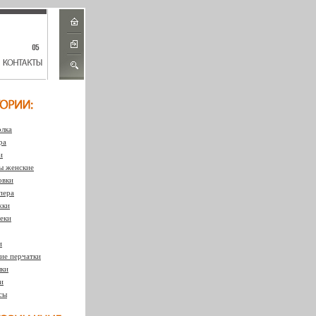
лка
ра
и
 женские
овки
пера
жки
еки
и
ие перчатки
ки
и
сы