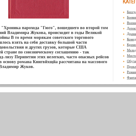
Биогр
Боеви
Воен
 "Хроника парохода "Гюго", вошедшего во второй том
Детек
ний Владимира Жукова, происходит в годы Великой
Драм
ойны В то время морякам советского торгового
Комед
лось взять на себя доставку большой части
Крими
довольствия и других грузов, которые США
Мело
й стране по союзническому соглашению - так
Мисти
д-лизу Перипетии этих нелегких, часто опасных рейсов
Обуч
и в основу романа Книгвйхщйа рассчитана на массового
 Владимир Жуков.
Прикл
Роман
Фанта