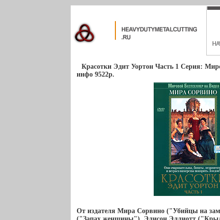
Красотки Эдит Уортон Часть 1 Серия: Миро
инфо 9522p.
От издателя Мира Сорвино ("Убийцы на зам
("Запах женщины"), Элисон Эллиотт ("Крыл