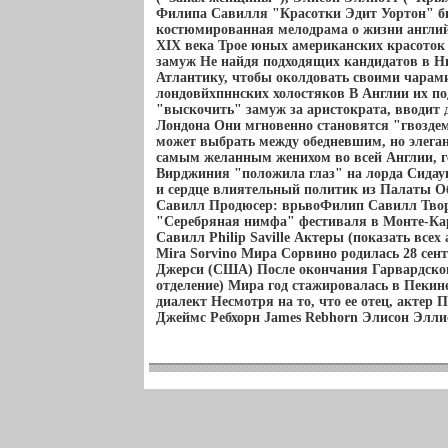
Филипа Савилля "Красотки Эдит Уортон" 
костюмированная мелодрама о жизни англий
XIX века Трое юных американских красоток
замуж Не найдя подходящих кандидатов в Н
Атлантику, чтобы околдовать своими чарам
лондовйхпннских холостяков В Англии их по
"выскочить" замуж за аристократа, вводит
Лондона Они мгновенно становятся "гвоздем
может выбрать между обедневшим, но элега
самым желанным женихом во всей Англии, 
Вирджиния "положила глаз" на лорда Сидаун
и сердце влиятельный политик из Палаты 
Савилл Продюсер: врьвоФилип Савилл Тво
"Серебряная нимфа" фестиваля в Монте-Ка
Савилл Philip Saville Актеры (показать все
Mira Sorvino Мира Сорвино родилась 28 сент
Джерси (США) После окончания Гарвардског
отделение) Мира год стажировалась в Пеки
диалект Несмотря на то, что ее отец, актер
Джеймс Ребхорн James Rebhorn Элисон Эллиотт