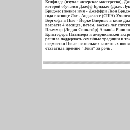
Кенфилде (изучал актерское мастерство), Д
которой обучался Джефф Бриджес (Джек Лука
Бриджес (полное имя - Джеффри Леон Бридже
года ввтющт Лос - Анджелесе (США) Учился 
Бергхофа в Нью - Йорке Впервые в кино Дж
возрасте 4 месяцев, потом, восемь лет спуст
Пламмер (Лидия Синклэйр) Amanda Plummer
Кристофера Пламмера и американской акт
решила поддержать семейные традиции и то
подмостки После нескольких заметных появ
отхватила премию "Тони" за роль .