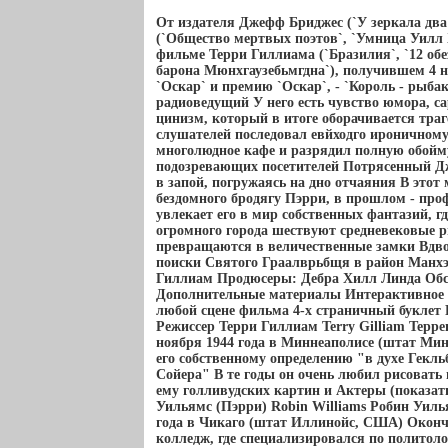
От издателя Джефф Бриджес (`У зеркала два
(`Общество мертвых поэтов`, `Умница Уилл
фильме Терри Гиллиама (`Бразилия`, `12 об
барона Мюнхгаузебьмгдна`), получившем 4 
`Оскар` и премию `Оскар`, - `Король - рыба
радиоведущий У него есть чувство юмора, с
цинизм, который в итоге оборачивается траг
слушателей последовал евйходго ироничному
многолюдное кафе и разрядил полную обойму
подозревающих посетителей Потрясенный Дже
в запой, погружаясь на дно отчаяния В этот
бездомного бродягу Пэрри, в прошлом - про
увлекает его в мир собственных фантазий, 
огромного города шествуют средневековые р
превращаются в величественные замки Вдв
поиски Святого Граалврьбщя в район Манхэ
Гиллиам Продюсеры: Дебра Хилл Линда Обс
Дополнительные материалы Интерактивное
любой сцене фильма 4-х страничный буклет
Режиссер Терри Гиллиам Terry Gilliam Терре
ноября 1944 года в Миннеаполисе (штат Мин
его собственному определению "в духе Гекл
Сойера" В те годы он очень любил рисоват
ему голливудских картин и Актеры (показать
Уильямс (Пэрри) Robin Williams Робин Уиль
года в Чикаго (штат Иллинойс, США) Окон
колледж, где специализировался по политол