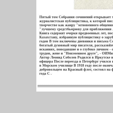
Пятый том Собрания сочинений открывает х
журналистская публицистика, к которой писа
творчестве как жанру "мгновенного общения
"лучшему средстбьмрюву для приближения 
Книга содержит очерки предвоенных лет, п
Казахстану, избранную публицистику о заруб
годов В том включены дневники и письма С
богатый духовный мир писателя, рассказвйх
исканиях, поведавшие и о глубоко личном - 
трудов, жене и "Неизменном друге", - ОИМ
Автор Леонид Соболев Родился в Иркутске в
офицера После переезда в Петербург учился 
в Морском училище В 1918 году после окон
добровольцем на Красный флот, состоял на 
года С .