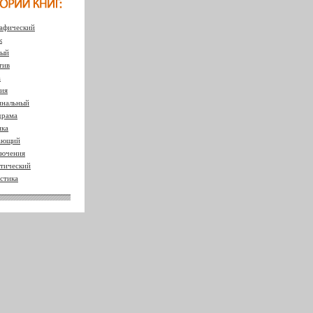
афический
к
ный
тив
а
ия
нальный
драма
ка
ающий
ючения
тический
стика