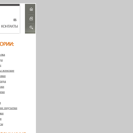
лка
ра
и
 женские
овки
пера
жки
еки
и
ие перчатки
ки
и
сы