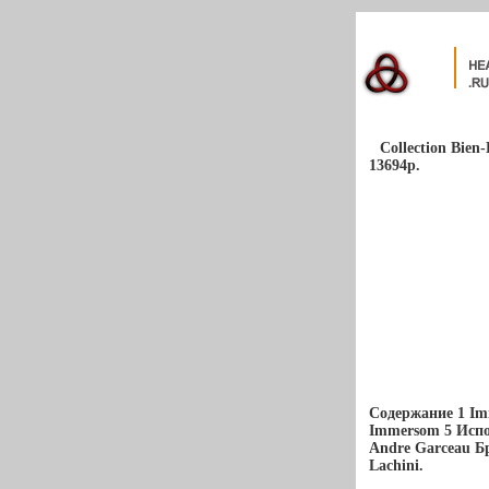
Collection Bien
13694p.
Содержание 1 Im
Immersom 5 Испо
Andre Garceau Б
Lachini.