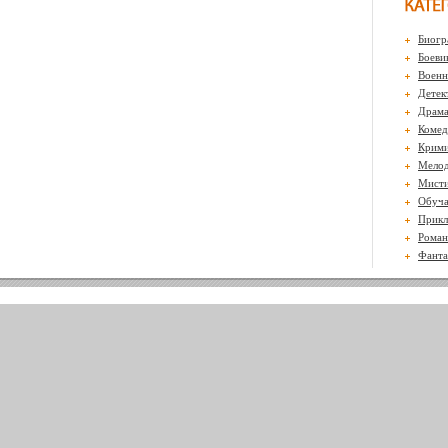
Биогр
Боеви
Воен
Детек
Драм
Комед
Крими
Мело
Мисти
Обуч
Прикл
Роман
Фанта