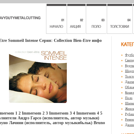
-Etre Sommeil Intense Серия: Collection Bien-Etre инфо
Футбо
Свите
Куртк
Шорты
Толст
Джем
Обло
Кошел
Поло
Шапк
Женск
mersom 1 2 Immersom 2 3 Immersom 3 4 Immersom 4 5
Рубаш
лнители Андрэ Гарсо (исполнитель, автор музыки)
Ремен
руно Лачини (исполнитель, автор музыкибьльк) Bruno
Джин