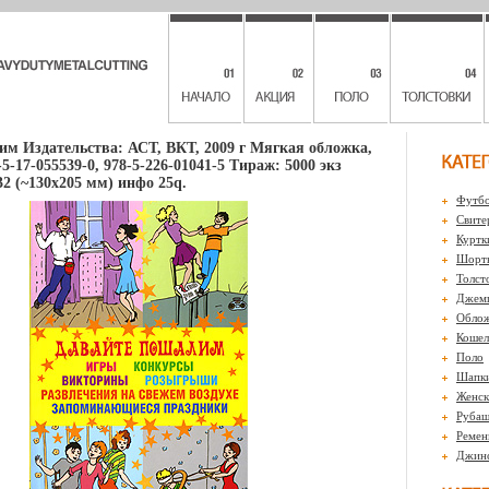
м Издательства: АСТ, ВКТ, 2009 г Мягкая обложка,
-5-17-055539-0, 978-5-226-01041-5 Тираж: 5000 экз
2 (~130х205 мм) инфо 25q.
Футбо
Свите
Куртк
Шорты
Толст
Джем
Обло
Кошел
Поло
Шапк
Женск
Рубаш
Ремен
Джин