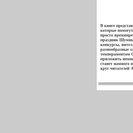
В книге предста
которые помогут
просто времяпре
праздник Шумны
конкурсы, интел
разнообразные з
темпераментом С
приложить немно
станет намного 
круг читателей 