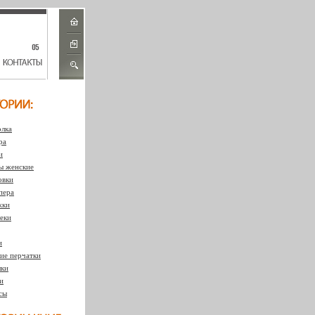
лка
ра
и
 женские
овки
пера
жки
еки
и
ие перчатки
ки
и
сы