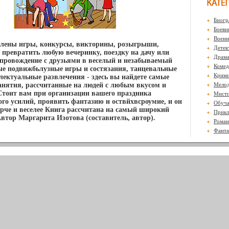
Биогр
Боеви
Воен
влены игры, конкурсы, викторины, розыгрыши,
Детек
 превратить любую вечеринку, поездку на дачу или
Драм
провождение с друзьями в веселый и незабываемый
Комед
е подвижбьлузные игры и состязания, танцевальные
Крими
лектуальные развлечения - здесь вы найдете самые
анятия, рассчитанные на людей с любым вкусом и
Мело
тоит вам при организации вашего праздника
Мисти
го усилий, проявить фантазию и оствйхвсроумие, и он
Обуч
ярче и веселее Книга рассчитана на самый широкий
Прикл
Автор Маргарита Изотова (составитель, автор).
Роман
Фанта