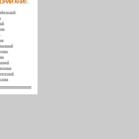
афический
к
ный
тив
а
ия
нальный
драма
ка
ающий
ючения
тический
стика