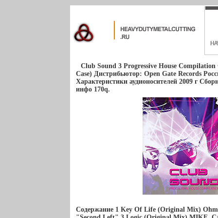
Club Sound 3 Progressive House Compilatio
Case) Дистрибьютор: Open Gate Records Ро
Характеристики аудионосителей 2009 г Сборн
инфо 170q.
Содержание 1 Key Of Life (Original Mix) Ohm
"Second Left" 3 Logic (Original Mix) MIKE, 