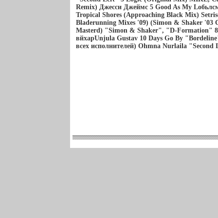
Remix) Джесси Джеймс 5 Good As My Loбьлсм
Tropical Shores (Approaching Black Mix) Setris
Bladerunning Mixes '09) (Simon & Shaker '03 
Masterd) "Simon & Shaker", "D-Formation" 8
вйхарUnjula Gustav 10 Days Go By "Bordelin
всех исполнителей) Ohmna Nurlaila "Second L