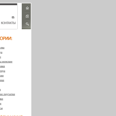
лка
ра
и
 женские
овки
пера
жки
еки
и
ие перчатки
ки
и
сы