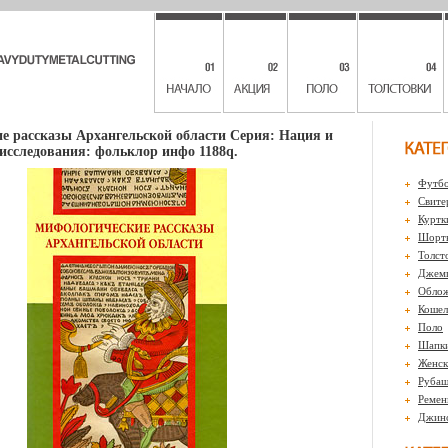
е рассказы Архангельской области Серия: Нация и
исследования: фольклор инфо 1188q.
Футбо
Свите
Куртк
Шорты
Толст
Джем
Обло
Кошел
Поло
Шапк
Женск
Рубаш
Ремен
Джин