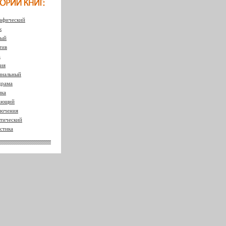
афический
к
ный
тив
а
ия
нальный
драма
ка
ающий
ючения
тический
стика