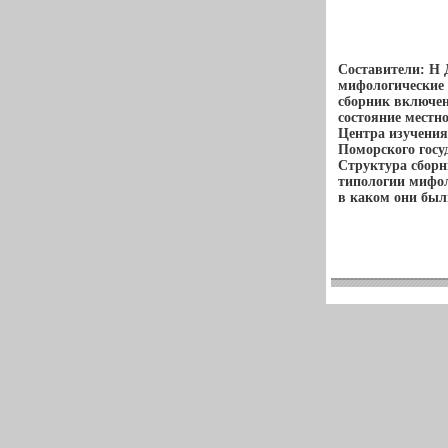
Составители: Н 
мифологические
сборник включе
состояние местн
Центра изучения
Поморского госу
Структура сборн
типологии мифол
в каком они был