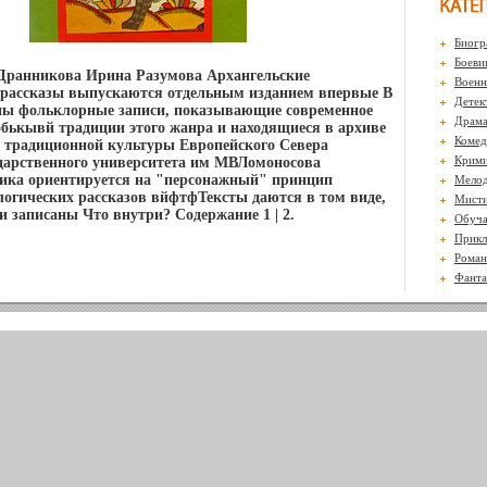
Биогр
Боеви
Дранникова Ирина Разумова Архангельские
Воен
 рассказы выпускаются отдельным изданием впервые В
Детек
ны фольклорные записи, показывающие современное
Драм
обькывй традиции этого жанра и находящиеся в архиве
Комед
 традиционной культуры Европейского Севера
Крими
дарственного университета им МВЛомоносова
ика ориентируется на "персонажный" принцип
Мело
огических рассказов вйфтфТексты даются в том виде,
Мисти
и записаны Что внутри? Содержание 1 | 2.
Обуч
Прикл
Роман
Фанта