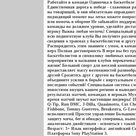
Работайте в команде Одиночка в баскетболе 
Единственная дорога к победе - слаженная 
на товарищей, и они обязательно оправдаю
подходящий момент вы легко можете попроси
или помочь в обороне Не забывайте поддер
команды на должном уровне, уделяйте дост
игроку Важна любая мелочь! Специальный 
всю подноготную клуба Вы получите различ
сведения о травмах у баскетболистов и др
Распорядитесь этим знанием с умом, и кома
верх Полная достоверность В игре вы без тр
баскетболистов и символику любимых коман
мероприятия и названия клубов перекочевал
жизни! Большой спорт для веселой компан
предоставляет массу возможностей разнообр
друзей Сразитесь друг с другом на баскетбо
объедините усилия в борьбе с виртуальным с
последних событий! Специальная система сл
новостями ввуцпъ вашем регионе и выводит 
результатах матчей, командах и игроках Му
время матчей звучат настоящие шедевры! П
Q-Tip, Run DMC, J-Dilla, Quasimotto, Cut Che
Fishbone, Tommy Guerrero, Breakestra, G-Lov
исполнителей Простое управление Большинс
защиту мяча, бег и обводку соперника, вы
аналоговым джойстиком - освоиться с такой
Возраст: 3+ Язык интерфейса: английский С
Платформа Sony PlayStation 3.