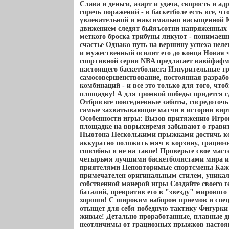
Слава и деньги, азарт и удача, скорость и ад
горечь поражений - в баскетболе есть все, ч
увлекательной и максимально насыщенной 
движением следят бьйяъсотни напряженных 
меткого броска трибуны ликуют - понимаешь
счастье Однако путь на вершину успеха неле
и мужественный осилит его до конца Новая 
спортивной серии NBA предлагает вавйфафм
настоящего баскетболиста Изнурительные т
самосовершенствование, постоянная разраб
комбинаций - и все это только для того, что
площадку! А для громкой победы придется с
Отбросьте повседневные заботы, сосредоточьт
самые захватывающие матчи в истории вирт
Особенности игры: Вызов притяжению Игрок
площадке на вврыхиремя забывают о грави
Ньютона Несколькими прыжками достичь ко
аккуратно положить мяч в корзину, грациоз
способны и не на такое! Проверьте свое маст
четырьмя лучшими баскетболистами мира ил
приятелями Неповторимые спортсмены Каж
примечателен оригинальным стилем, уника
собственной манерой игры Создайте своего 
баталий, превратив его в "звезду" мирового
хороши! С широким набором приемов и сп
отыщет для себя победную тактику Фигурки 
живые! Детально проработанные, плавные 
неотличимы от грациозных прыжков настоя