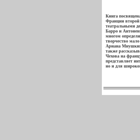
Книга посвящена
Франции второй
театральными д
Барро и Антонен
многом определил
творчество мало
Ариана Мнушкин
также рассказыв
Чехова на франц
представляет инт
но и для широко