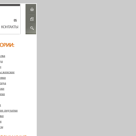
лка
ра
и
 женские
овки
пера
жки
еки
и
ие перчатки
ки
и
сы