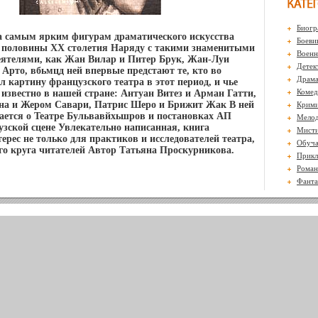
Биогр
 самым ярким фигурам драматического искусства
Боеви
 половины XX столетия Наряду с такими знаменитыми
Воен
еятелями, как Жан Вилар и Питер Брук, Жан-Луи
Детек
 Арто, вбьмцд ней впервые предстают те, кто во
Драм
 картину французского театра в этот период, и чье
Комед
 известно в нашей стране: Антуан Витез и Арман Гатти,
а и Жером Савари, Патрис Шеро и Брижит Жак В ней
Крими
ается о Театре Бульвавйхьшров и постановках АП
Мело
узской сцене Увлекательно написанная, книга
Мисти
ерес не только для практиков и исследователей театра,
Обуч
го круга читателей Автор Татьяна Проскурникова.
Прикл
Роман
Фанта