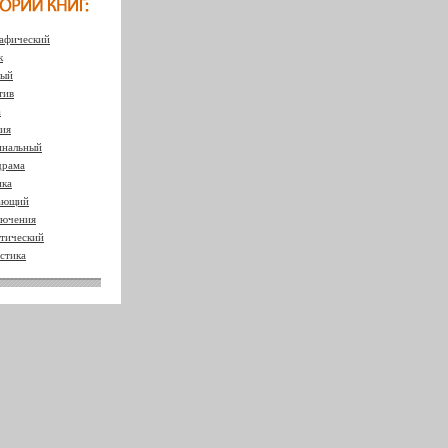
афический
к
ный
тив
а
ия
нальный
драма
ка
ающий
ючения
тический
стика