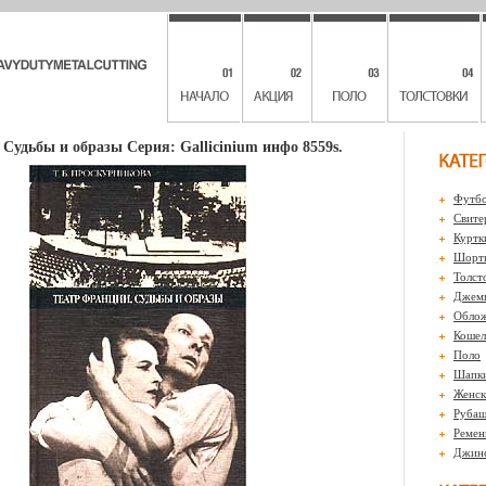
Судьбы и образы Серия: Gallicinium инфо 8559s.
Футбо
Свите
Куртк
Шорты
Толст
Джем
Обло
Кошел
Поло
Шапк
Женск
Рубаш
Ремен
Джин