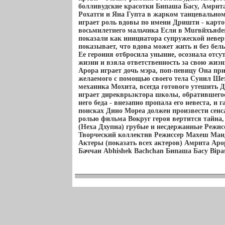
болливудские красотки Бипаша Басу, Амрита
Рохатги и Яна Гупта в жарком танцевально
играет роль вдовы по имени Дришти - карто
восьмилетнего мальчика Если в Murвйхъяde
показали как инициатора супружеской неве
показывает, что вдова может жить и без белы
Ее героиня отбросила уныние, осознала отсу
жизни и взяла ответственность за свою жиз
Арора играет дочь мэра, поп-певицу Она пр
желаемого с помощью своего тела Сунил Ше
механика Мохита, всегда готового утешить
играет дирекврьзктора школы, обратившег
него беда - внезапно пропала его невеста, и 
поисках Дино Мореа должен произвести сен
ролью фильма Вокруг героя вертится тайна,
(Неха Дхупиа) грубые и несдержанные Режи
Творческий коллектив Режиссер Махеш Ман
Актеры (показать всех актеров) Амрита Аро
Баччан Abhishek Bachchan Бипаша Басу Bipas