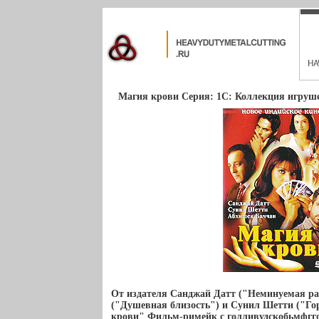
Магия крови Серия: 1С: Коллекция игруше
От издателя Санджай Датт ("Неминуемая ра
("Душевная близость") и Сунил Шетти ("Го
крови" Фильм-римейк с голливудскобьмфгго "