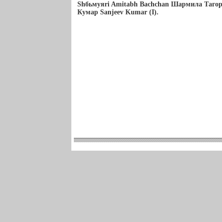
Shбьмуяri Amitabh Bachchan Шармила Тагор
Кумар Sanjeev Kumar (I).