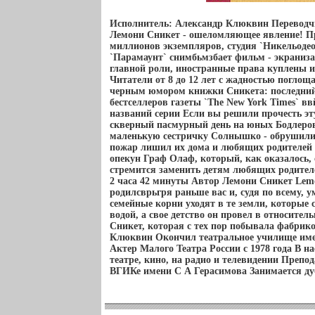
Исполнитель: Александр Клюквин Переводч
Лемони Сникет - ошеломляющее явление! Пр
миллионов экземпляров, студия `Никельодеон
`Парамаунт` снимбьмзбает фильм - экраниз
главной роли, иностранные права куплены и
Читатели от 8 до 12 лет с жадностью погло
черным юмором книжки Сникета: последний
бестселлеров газеты `The New York Times` в
названий серии Если вы решили прочесть эту
скверный пасмурный день на юных Бодлеров 
маленькую сестричку Солнышко - обрушили
пожар лишил их дома и любящих родителей 
опекун Граф Олаф, который, как оказалось, 
стремится заменить детям любящих родител
2 часа 42 минуты Автор Лемони Сникет Lem
родилсврьгря раньше вас и, судя по всему, 
семейные корни уходят в те земли, которые 
водой, а свое детство он провел в относите
Сникет, которая с тех пор побывала фабрик
Клюквин Окончил театральное училище име
Актер Малого Театра России с 1978 года В н
театре, кино, на радио и телевидении Препод
ВГИКе имени С А Герасимова Занимается ду