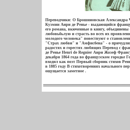
Переводчики: О Брошниовская Александра 
Кузмин Анри де Ренье - выдающийся францу
его романа, вкюченные в книгу, объединены 
любовьбьлую и страсть во всех их проявле
молодого человека" повествуют о становлен
"Страх любви" и "Амфисбена" - о причудли
радостях и горестях любящих Перевод с фра
де Ренье Henri de Regnier Анри Жозеф Франс
декабря 1864 года во французском городке Г
входил как поэт Первый сборник стихов Ре
в 1885 году В стихотворениях начального пер
ощущается заметное .