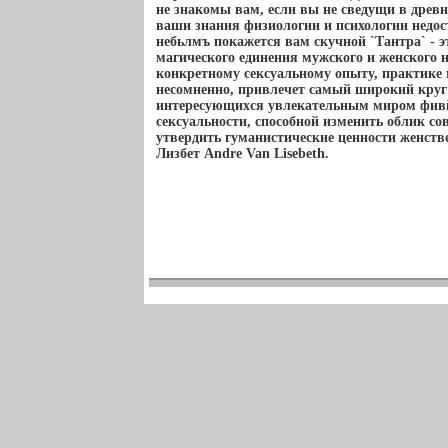
не знакомы вам, если вы не сведущи в древн
ваши знания физиологии и психологии недост
небьлмъ покажется вам скучной `Тантра` - э
магического единения мужского и женского н
конкретному сексуальному опыту, практике
несомненно, привлечет самый широкий круг
интересующихся увлекательным миром фив
сексуальности, способной изменить облик с
утвердить гуманистические ценности женств
Лизбет Andre Van Lisebeth.