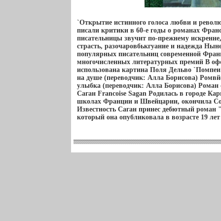
`Открытие истинного голоса любви и револю
писали критики в 60-е годы о романах Фран
писательницы звучит по-прежнему искренне,
страсть, разочаровбькгуание и надежда Нын
популярных писательниц современной Франц
многочисленных литературных премий В о
использована картина Поля Дельво `Помпеи
на душе (переводчик: Алла Борисова) Ромвй
улыбка (переводчик: Алла Борисова) Роман 
Саган Francoise Sagan Родилась в городе Ка
школах Франции и Швейцарии, окончила Со
Известность Саган принес дебютный роман "З
который она опубликовала в возрасте 19 лет