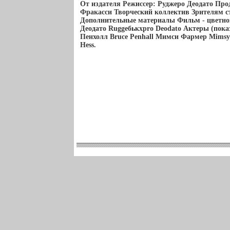
От издателя Режиссер: Руджеро Деодато Про
Фракасси Творческий коллектив Зрителям с
Дополнительные материалы Фильм - цветно
Деодато Ruggeбькхрro Deodato Актеры (пока
Пенхолл Bruce Penhall Мимси Фармер Mimsy
Hess.