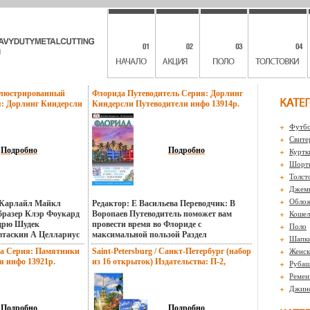
ллюстрированный
Флорида Путеводитель Серия: Дорлинг
я: Дорлинг Киндерсли
Киндерсли Путеводители инфо 13914p.
13912p.
Футбо
Свите
Подробно
Подробно
Куртк
Шорты
Толст
Джем
Обло
 Карлайл Майкл
Редактор: Е Васильева Переводчик: В
разер Клэр Фоукард
Воропаев Путеводитель поможет вам
Кошел
дрю Шудек
провести время во Флориде с
Поло
втаскин А Целлариус
максимальной пользой Раздел
Шапк
 Конлин Стив Гайпэй
"Знакомство с Флоридой" с картой штата
на Серия: Памятники
Saint-Petersburg / Санкт-Петербург (набор
Женск
хбол Уэстон Джон
рассказывает об ибьлфястории и
я инфо 13921p.
из 16 открыток) Издательства: П-2,
Рубаш
дитель поможет вам
культуре региона Раздел "Майами: район
Медный Всадник, 2008 г Папка, 16 стр
оездки на острова
за районом" с картами, фотографиями и
Ремен
Языки: Английский, Русский Формат:
ое удовольствие В нем
рисунками включает сведения об
Джин
105x145 Цветные иллюстрации инфо
знатоков и
интересных местах города, начиная с
13924p.
тические сведения В
архитектуры и заканчивая едой и
Подробно
Подробно