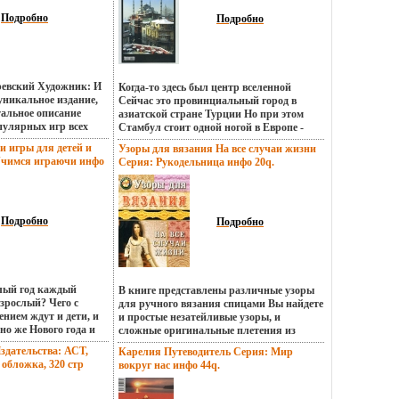
 Книга также
авленных на диске,
реквизит, например носовой платок или
ам, приезжающим
посвященный
 (MIKE), John '00'
Подробно
ручка с бумагой; а также фокусы более
Подробно
 познакомиться с
тделки, благодаря
l Blonde" и многих
сложные, подразумевающие такие
 города Формат: 19,5
ыюоя рукодельница
 Evilвйхга Spice
приемы, как ложная тасовка, сдвиг,
рации Автор Джованна
гинальную и
он Черников 2 Waking
двойной подъем или карта,
, настоящую
ource" 3 Enigma
спрятанвйхвщная в ладони Книга
ию Автор Джудит
"Beetseekers" 5 Walk
предназначена для широкого круга
ревский Художник: И
Когда-то здесь был центр вселенной
ith McLeod-Odell.
rs" 6 Spaced Out Birch
читателей Автор Питер Арнольд Peter
уникальное издание,
Сейчас это провинциальный город в
Choci, Dirtsn 8 Gothica
Arnold.
тальное описание
азиатской стране Турции Но при этом
 9 Legatto "The Digital
пулярных игр всех
Стамбул стоит одной ногой в Европе -
se E-Tronic 11
 как широко
единственный мегаполис, находящийся
и игры для детей и
Узоры для вязания На все случаи жизни
 Мэтт Хардвик 12 The
бьлур(шахматы,
одновременно на двух континенбьлуктах
Учимся играючи инфо
Серия: Рукодельница инфо 20q.
0' Fleming 13 Tour De
известных (манкала,
Извилистая трещина Босфора рассекает
0' Fleming 14 Fused
е собраны игры на
город надвое, отделяя Европу от Азии
eming, "The Digital
итвам немало
Босфор - подлинная душа города Надо
iginal Mix) John '00'
и чтении и станет
хоть немного проплыть по Босфору вдоль
al Blonde" 16 Mahadeva
нением вашей
Подробно
дворцов и крепостей, холмов и долин -
Подробно
Astral Projection" 17
ки Автор Роберт Белл
иначе вообще ничего не поймешь в
00' Fleming, MIKE 18
Стамбуле Хотя в этом гигантском городе
 Fleming, Miika Kuisma
мовйхвужно, вероятно, спокойно
vel Above Mix)
прожить жизнь, так ни разу и не увидев
 Netherworld (Mix)
вод пролива, - одна из многочисленных
глый год каждый
В книге представлены различные узоры
e Future Люсид
странностей Стамбула как раз и
зрослый? Чего с
для ручного вязания спицами Вы найдете
The Worlds Люсид
заключается в том, что в большинстве
нием ждут и дети, и
и простые незатейливые узоры, и
ng Rhythm Марк
кварталов как-то совсем не ощущается,
но же Нового года и
сложные оригинальные плетения из
ce Мэтт Хардвик 25
что город со всех сторон окружен водой
здничного дня
пряжи для разных моделей Книга
a 26 Ascension Miika
здательства: АСТ,
Карелия Путеводитель Серия: Мир
Хотя Стамбул огромен и растет с такой
и претворившихся
адресована как начинающим, так и
ika Kuisma 28 The
 обложка, 320 стр
вокруг нас инфо 44q.
скоростью, что каждый новый
ность заветных
опбьлужытным мастерицам Автор Ирина
rmy" 29 Shi-Du 2000
9-0, 978-5-226-01041-5
телефонный справочник устаревает еще в
 и ярких подарков,
Байдакова.
e Me Feel "S2 Por" 31
рмат: 84x108/32
типографии, "объектом всемирного
 красочного