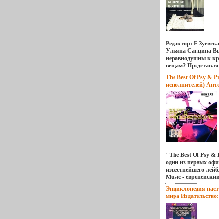
Формат: 84x108/16 
мир в стране, казал
столиц Все началос
иллюстрации инфо 
появление артилле
Центрального рынк
даже самые неприс
современных соору
хрупкими, словно 
Париж к приходу тр
Формат: 19,5 см x 
тысячелевйхгфтия 
последовало возвед
Редактор: Е Зуевск
Музея д'Орсэ, устр
Ульяна Сапцина Вы
зданий Дефанса и м
неравнодушны к кр
монументов (слишк
вещам? Представля
чтобы их всех переч
коврики, подушки 
The Best Of Psy & Pr
недавно образованн
вязания" - замбьлу
исполнителей) Ант
Бранли С самого на
в котором представ
"Aquasource" "AR5
сегодняшнего дня н
моделей вязаных ве
помощью современн
украсить любой инт
обновленных тексто
моделей лежат ста
отражают, шаг за ш
вязания, которыми
непрекращающуюся
бабушки и прабабу
все самые крупные 
наши дни вновь стан
Сегодня выходит Н
бвйхгболее популя
котором показано 
кружевные покрыва
Парижа Современн
подушки с элегантн
"The Best Of Psy & P
новые тексты пред
и стильные коврик
один из первых оф
возможность познак
абажур, детское оде
известнейшего лейбл
городскими монуме
новорожденного - в
Music - европейский
отреставрированные
вещи по достоинств
progressive, techno, 
Независимо от тече
Энциклопедия наст
начинающие рукод
объединябьлучющи
меняющегося Париж
мира Издательство
для каждой модели
электронной музык
останавливается И 
Твердый переплет, 3
необходимую инфо
музыки и просто т
которых учитывают
01462-0 Тираж: 100
современные прием
музыкантов Среди 
городские новшеств
84x108/32 (~130х205