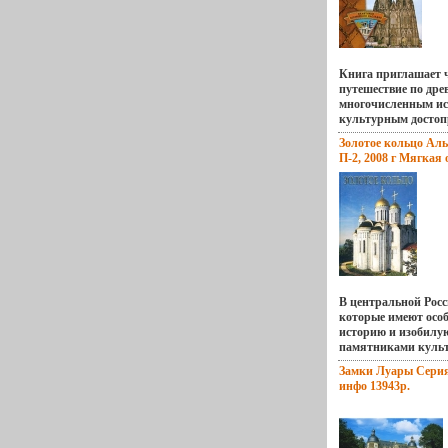
главе "Знакомство 
говорится о культу
страны "Древняя Гр
памятниках старин
то, как и где их уви
Книга приглашает 
группах островов и
путешествие по дре
описания достопри
многочисленным ис
карты и иллюстрац
культурным достоп
главы вы узнаете, гд
расположенным по 
Золотое кольцо Аль
переночевать, а в п
немецкой реки Рейн
П-2, 2008 г Мягкая
вы найдете подробн
Рейнфельсабьлфр, 
978-5-93893-374-3 
телефонной и транс
Марксбурга, Марти
Цветные иллюстрац
других особенностя
Бенрата Рейнские з
путеводителе более
только изумительно
иллюстраций и карт
легендарным истор
см.
воспетым в древних
сказаниях, стихах, 
Елена Грицак.
В центральной Росси
которые имеют осо
историю и изобилу
памятниками куль
условным названием
Замки Луары Серия
Та территория, на 
инфо 13943p.
нахбьлфнодятся, ста
центром Руси Свою
расцвете региона 
условия: исключите