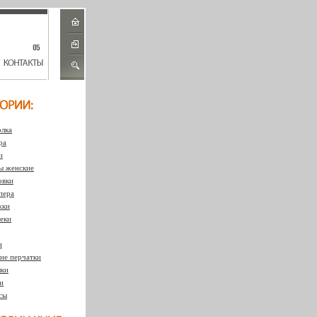
лка
ра
и
 женские
овки
пера
жки
еки
и
ие перчатки
ки
и
сы