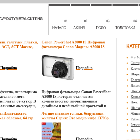
и, галстуки, платки,
Canon PowerShot A3000 IS Цифровая
: АСТ, АСТ Москва,
фотокамера Canon Модель: A3000 IS
плет, 192 стр ISBN
инфо 13788p.
78-5-403-00636-1
Футбо
рмат: 70x90/16
Свите
13786p.
Подробно
Подробно
Куртк
Шорты
Толст
Джем
Обло
ффектно, неповторимо
Цифровая фотокамера Canon PowerShot
зательно иметь
A3000 IS, которая отличается
Кошел
е платья от-кутюр В
компактностью, впечатляющим
Поло
азличные аксессуары,
дизайном и необычайной простотой в
Шапк
ждой женщины Их
использовании Оснащённая рядом
ы Издательство:
Летние вязаные топики, безрукавки,
Женск
ючается бьлшюв том,
интеллектуальных и удобных для
кая обложка, 64 стр
жилеты Серия: Это модно инфо 13793p.
Рубаш
ещь можно
пользователя функцбьлшщий, эта модель
Тираж: 5000 экз
ократно В книге
позволяет получать исключительное
Ремен
(~90x130 мм) инфо
тво различных
удовольствие от процесса фотосъёмки Она
Джин
ния и ношения
помогает владельцам создавать
 шалей, платков,
великолепные снимки, затрачивая при
Подробно
Подробно