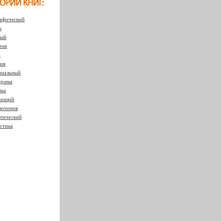
афический
к
ный
тив
а
ия
нальный
драма
ка
ающий
ючения
тический
стика