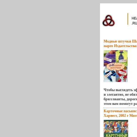
Модные штучки Шал
парео Издательства
2009 г Твердый пере
978-5-17-056248-0, 9
Тираж: 5000 экз Фо
(~170х215 мм) инфо 
Чтобы выглядеть э
и элегантно, не обя
бриллианты, дороги
этом вам помогут р
которые есть у ка
Карточные пасьянс
преимущество закл
Харвест, 2002 г Мяг
что одну и ту же в
ISBN 985-13-0716-5 
использовать неодн
Формат: 84x108/64 
содержится множес
13791p.
способов завязыва
галстуков, шарфов,