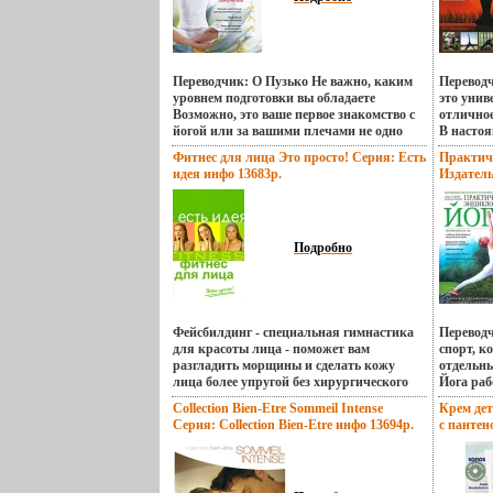
инфо 13663p.
Баранова
Переводчик: О Пузько Не важно, каким
Переводч
уровнем подготовки вы обладаете
это унив
Возможно, это ваше первое знакомство с
отличное
йогой или за вашими плечами не одно
В настоя
занятие В любом случае вы найдете в
пособий 
Фитнес для лица Это просто! Серия: Есть
Практич
этой книге что-то бьльцинтересное
то она я
идея инфо 13683p.
Издатель
Простые, доступные и
поскольк
переплет
иллюстрированные инструкции помогут
каждому
Тираж: 3
овладеть основными асанами йоги Автор
содержит
(~167x23
сознательно отказывается от сложных и
которых
акробатических поз, представленные
подробн
Подробно
здесь упражнения могут выполнить люди
терапев
любого возраста Помимо физической
Наприме
составляющей йовйхйшги, вы откроете
ног и ст
для себя ее бескрайний внутренний мир
гарудаса
С помощью расслабляющих,
натарадж
Фейсбилдинг - специальная гимнастика
Переводч
дыхательных и медитативных
веса, ар
для красоты лица - поможет вам
спорт, к
упражнений вы достигнете полной
работу 
разгладить морщины и сделать кожу
отдельн
душевной гармонии и погрузитесь в
ватаянас
лица более упругой без хирургического
Йога раб
состояние умиротворения Автор Анна
болей и т
вмешательства В книге представлены
вашего о
Collection Bien-Etre Sommeil Intense
Крем де
Трекес.
приведе
различные комплексы упражнений,
Постепен
Серия: Collection Bien-Etre инфо 13694p.
с пантен
заболев
кбьльфоторые вы сможете успешно
спокойст
реакцию
упражнен
использовать в соответствии с возрастом
эмоциями
13720p.
номеров 
и типами мимики Дополнив гимнастику
Особенн
комплек
рациональным питанием и
влияют н