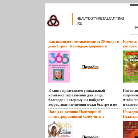
Как выглядеть великолепно за 20 минут в
Научись 
день Серия: Календарь здоровья и
которые 
красоты инфо 13645p.
Психоло
13646p.
Подробно
В книге представлен уникальный
Интенси
комплекс упражнений для лица,
современ
благодаря которому вы победите
чтобы че
возрастные изменения кожи быстро и не
и самово
причинив вреда своему здоровью
издания 
Йога для женщин Популярный
Йога для
Морщины разгладятся, овал лица станет
методы и
иллюстрированный самоучитель
Издатель
ровным, ибьлэасчезнут второй
требуют 
Издательства: АСТ, Астрель, 2010 г
переплет
подбородок и "бульдожечки",
средств
Твердый переплет, 192 стр ISBN 978-5-17-
Тираж: 7
поднимутся уголки рта, кожа станет
сотнями,
063943-4, 978-5-271-26195-4, 978-3-7742-
(~167x23
упругой, гладкой и бархатистой Автор
подтвер
1795-9 Тираж: 3000 экз Формат: 170x220
Светлана Прямова.
эффекти
Подробно