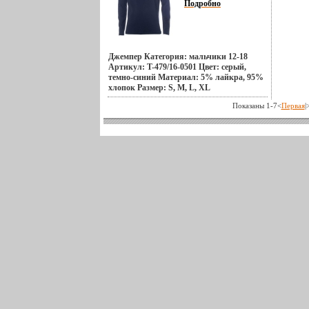
Подробно
Джемпер Категория: мальчики 12-18
Артикул: T-479/16-0501 Цвет: серый,
темно-синий Материал: 5% лайкра, 95%
хлопок Размер: S, M, L, XL
Производитель: Sela Уважаемые
Показаны 1-7<
Первая
|
клиенты! Размер и цвет изделбълхтия
уточняется при оформлении заказа.