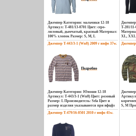
Джемпер Категория: мальчики 12-18
Джемпер
Артикул: T-481/13-0701 Цвет: серо-
T-281/11
лиловый, дымчатый, красный Материал:
Материал
100% хлопок Размер: S, M, L
XL, XXL
Производитель: Sela Уважаемые
клиенты!
Джемпер T-443/3-1 (Wn8) 2009 г инфо 37w.
Джемпер 
клиенты! Размер и цвет изделибълхбя
уточняет
уточняется при оформлении заказа.
Подробно
Джемпер Категория: Юноши 12-18
Джемпер
Артикул: T-443/3-1 (Wn8) Цвет: розовый
Артикул:
Размер: L Производитель: Sela Цвет и
коричнев
размер изделия указываются при вфцфз
S, M Про
оформлении заявки.
клиенты!
Джемпер T-479/16-0501 2010 г инфо 41w.
уточняе
заказа.