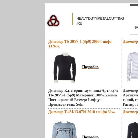
Джемпер Tb-205/3-1 (Sp9) 2009 г инфо
Джемпер 
13763v.
Подробно
Джемпер Категория: мужчины Артикул:
Джемпер
Tb-205/3-1 (Sp9) Материал: 100% хлопок
Артикул:
Цвет: красный Размер: L вфцуч
синий, с
Производитель: Sela.
Размер: 
Уважаемы
Джемпер T-481/13-0701 2010 г инфо 32w.
Джемпер 
изделия 
оформлен
Подробно